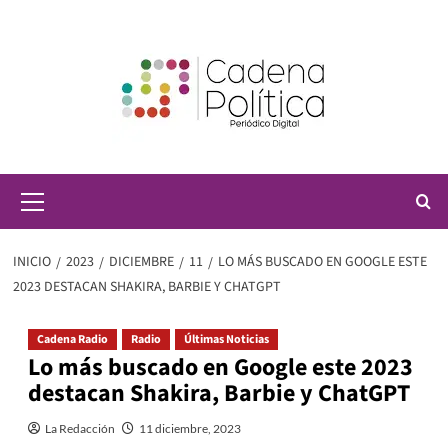
Saltar
al
contenido
Menú
principal
INICIO
2023
DICIEMBRE
11
LO MÁS BUSCADO EN GOOGLE ESTE
2023 DESTACAN SHAKIRA, BARBIE Y CHATGPT
Cadena Radio
Radio
Últimas Noticias
Lo más buscado en Google este 2023
destacan Shakira, Barbie y ChatGPT
La Redacción
11 diciembre, 2023