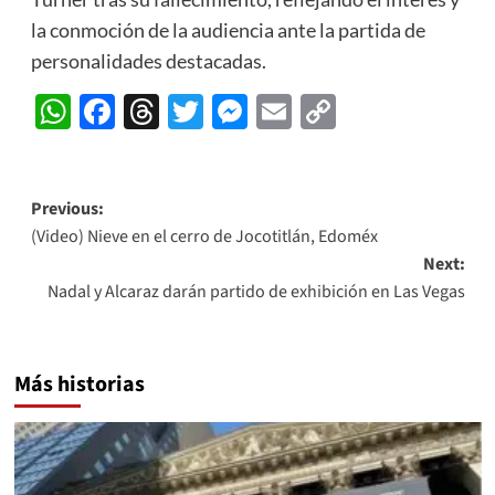
la conmoción de la audiencia ante la partida de
personalidades destacadas.
WhatsApp
Facebook
Threads
Twitter
Messenger
Email
Copy
Link
Post
Previous:
(Video) Nieve en el cerro de Jocotitlán, Edoméx
navigation
Next:
Nadal y Alcaraz darán partido de exhibición en Las Vegas
Más historias