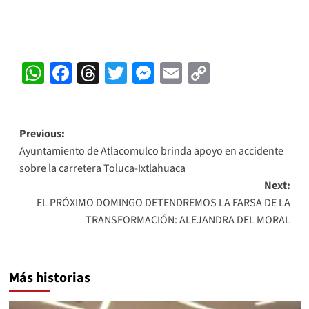
WhatsApp
Facebook
Threads
Twitter
Messenger
Email
Copy
Link
Post
Previous:
Ayuntamiento de Atlacomulco brinda apoyo en accidente
navigation
sobre la carretera Toluca-Ixtlahuaca
Next:
EL PRÓXIMO DOMINGO DETENDREMOS LA FARSA DE LA
TRANSFORMACIÓN: ALEJANDRA DEL MORAL
Más historias