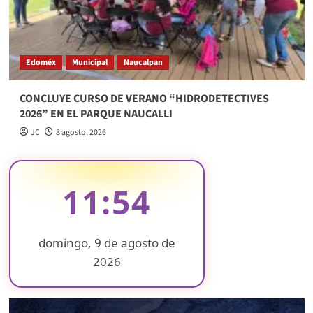
Edoméx
Municipal
Naucalpan
CONCLUYE CURSO DE VERANO “HIDRODETECTIVES
2026” EN EL PARQUE NAUCALLI
JC
8 agosto, 2026
11:54
domingo, 9 de agosto de
2026
❄
❄
❄
❄
❄