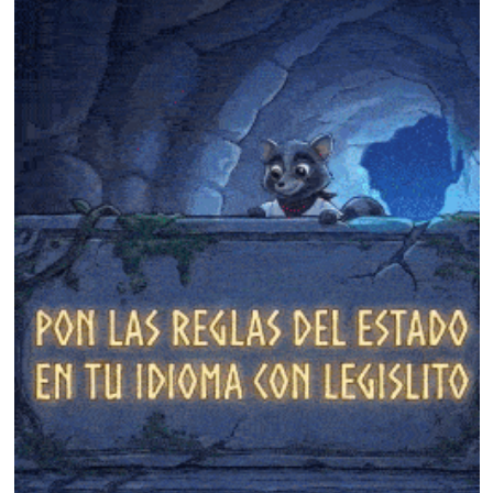
❄
❄
❄
❄
❄