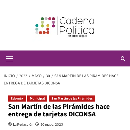
Saltar
al
contenido
Menú
principal
INICIO
2023
MAYO
30
SAN MARTÍN DE LAS PIRÁMIDES HACE
ENTREGA DE TARJETAS DICONSA
Edoméx
Municipal
San Martín de las Pirámides
San Martín de las Pirámides hace
entrega de tarjetas DICONSA
La Redacción
30 mayo, 2023