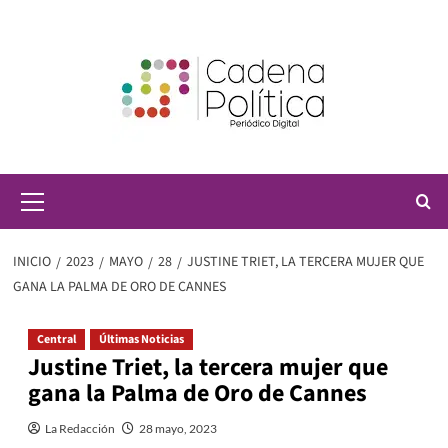
Saltar
al
contenido
Menú
principal
INICIO
2023
MAYO
28
JUSTINE TRIET, LA TERCERA MUJER QUE
GANA LA PALMA DE ORO DE CANNES
Central
Últimas Noticias
Justine Triet, la tercera mujer que
gana la Palma de Oro de Cannes
La Redacción
28 mayo, 2023