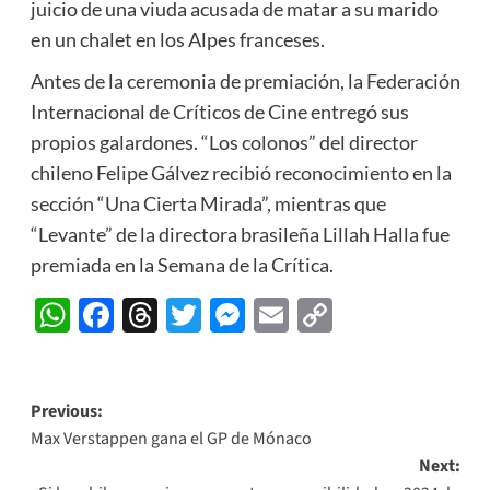
juicio de una viuda acusada de matar a su marido
en un chalet en los Alpes franceses.
Antes de la ceremonia de premiación, la Federación
Internacional de Críticos de Cine entregó sus
propios galardones. “Los colonos” del director
chileno Felipe Gálvez recibió reconocimiento en la
sección “Una Cierta Mirada”, mientras que
“Levante” de la directora brasileña Lillah Halla fue
premiada en la Semana de la Crítica.
WhatsApp
Facebook
Threads
Twitter
Messenger
Email
Copy
Link
Post
Previous:
Max Verstappen gana el GP de Mónaco
navigation
Next: