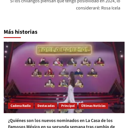
Si los chilangos piensan que tengo posibilidad en 2024, lo
consideraré: Rosa Icela
Más historias
Cadena Radio
Destacadas
Principal
Últimas Noticias
¿Quiénes son los nuevos nominados en La Casa de los
Famosos México en su segunda semana tras cambio de