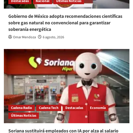
Destacadas
Nacional
Últimas Noticias
Gobierno de México adopta recomendaciones científicas
sobre gas natural no convencional para garantizar
soberanía energética
Omar Mendoza
6 agosto, 2026
Cadena Radio
Cadena Tech
Destacadas
Economía
Últimas Noticias
Soriana sustituirá empleados con IA por alza al salario