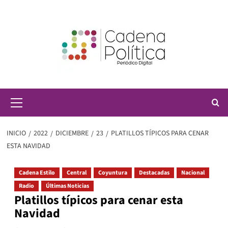
Saltar
al
contenido
Menú
principal
INICIO
2022
DICIEMBRE
23
PLATILLOS TÍPICOS PARA CENAR
ESTA NAVIDAD
Cadena Estilo
Central
Coyuntura
Destacadas
Nacional
Radio
Últimas Noticias
Platillos típicos para cenar esta
Navidad