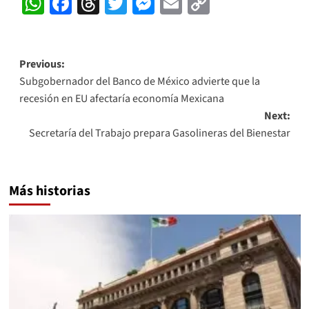
WhatsApp
Facebook
Threads
Twitter
Messenger
Email
Copy
Link
Post
Previous:
Subgobernador del Banco de México advierte que la
navigation
recesión en EU afectaría economía Mexicana
Next:
Secretaría del Trabajo prepara Gasolineras del Bienestar
Más historias