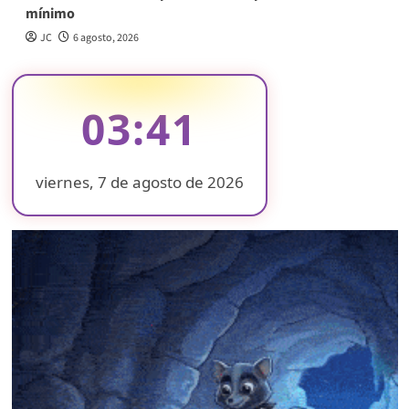
mínimo
JC
6 agosto, 2026
03:41
viernes, 7 de agosto de 2026
❄
❄
❄
❄
❄
❄
❄
❄
❄
❄