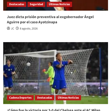
Destacadas
Seguridad
Últimas Noticias
Juez dicta prisión preventiva al exgobernador Ángel
Aguirre por el caso Ayotzinapa
JC
8 agosto, 2026
Cadena Deportes
Destacadas
Últimas Noticias
¿Cómo fue la victoria por 3-0 del Chelsea ante el AC Milan