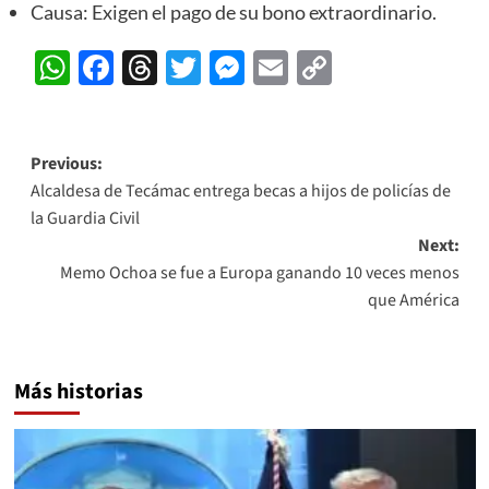
Causa: Exigen el pago de su bono extraordinario.
WhatsApp
Facebook
Threads
Twitter
Messenger
Email
Copy
Link
Post
Previous:
Alcaldesa de Tecámac entrega becas a hijos de policías de
navigation
la Guardia Civil
Next:
Memo Ochoa se fue a Europa ganando 10 veces menos
que América
Más historias