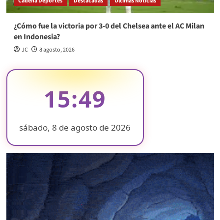
Cadena Deportes
Destacadas
Últimas Noticias
¿Cómo fue la victoria por 3-0 del Chelsea ante el AC Milan
en Indonesia?
JC
8 agosto, 2026
15:49
sábado, 8 de agosto de 2026
❄
❄
❄
❄
❄
❄
❄
❄
❄
❄