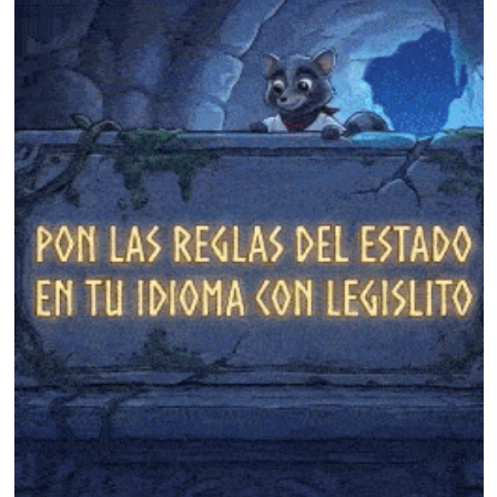
❄
❄
❄
❄