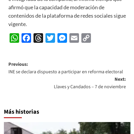
afirmó que la capacidad de moderación de
contenidos de la plataforma de redes sociales sigue
vigente.
WhatsApp
Facebook
Threads
Twitter
Messenger
Email
Copy
Link
Post
Previous:
INE se declara dispuesto a participar en reforma electoral
navigation
Next:
Llaves y Candados – 7 de noviembre
Más historias