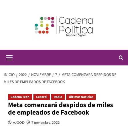
Saltar
al
contenido
Menú
principal
INICIO
2022
NOVIEMBRE
7
META COMENZARÁ DESPIDOS DE
MILES DE EMPLEADOS DE FACEBOOK
Cadena Tech
Central
Radio
Últimas Noticias
Meta comenzará despidos de miles
de empleados de Facebook
AJGOD
7 noviembre, 2022