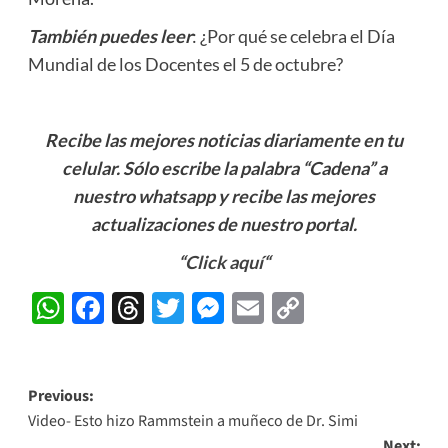
También puedes leer
:
¿Por qué se celebra el Día
Mundial de los Docentes el 5 de octubre?
Recibe las mejores noticias diariamente en tu
celular. Sólo escribe la palabra “Cadena” a
nuestro whatsapp y recibe las mejores
actualizaciones de nuestro portal.
“
Click aquí
“
WhatsApp
Facebook
Threads
Twitter
Messenger
Email
Copy
Link
Post
Previous:
Video- Esto hizo Rammstein a muñeco de Dr. Simi
navigation
Next: