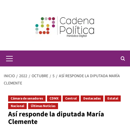
Saltar
al
contenido
Menú
principal
INICIO
2022
OCTUBRE
5
ASÍ RESPONDE LA DIPUTADA MARÍA
CLEMENTE
Cámara de senadores
CDMX
Central
Destacadas
Estatal
Nacional
Últimas Noticias
Así responde la diputada María
Clemente