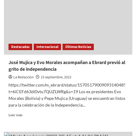
Viva
Aerobús,
hace
su
primer
vuelo
Destacadas
Internacional
Últimas Noticias
José Mujica y Evo Morales acompañan a Ebrard previó al
grito de independencia
La Redacción
15 septiembre, 2022
https://twitter.com/m_ebrard/status/1570517900909314048?
t=6iCEFd63di0vtu7QUZLWRg&s=19 Los ex presidentes Evo
Morales (Bolivia) y Pepe Mujica (Uruguay) se encuentran listos
para la celebración de la Independencia...
Read
Leer más
more
about
José