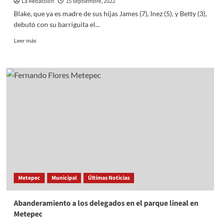
La Redacción
15 septiembre, 2022
Blake, que ya es madre de sus hijas James (7), Inez (5), y Betty (3),
debutó con su barriguita el...
Read
Leer más
more
about
Blake
Lively
y
Ryan
Reynolds
serán
padres
por
cuarta
ocasión
Metepec
Municipal
Últimas Noticias
Abanderamiento a los delegados en el parque lineal en
Metepec