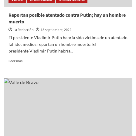
Reportan posible atentado contra Putin; hay un hombre
muerto
La Redacción
15 septiembre, 2022
El presidente Vladimir Putin habría sido víctima de un atentado
fallido; medios reportan un hombre muerto. El
presidente Vladimir Putin habría...
Read
Leer más
more
about
Reportan
posible
atentado
contra
Putin;
hay
un
hombre
muerto