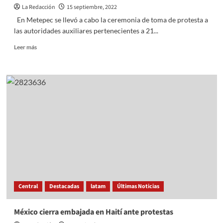
La Redacción
15 septiembre, 2022
En Metepec se llevó a cabo la ceremonia de toma de protesta a
las autoridades auxiliares pertenecientes a 21...
Read
Leer más
more
about
Abanderamiento
a
los
delegados
en
el
parque
lineal
en
Metepec
Central
Destacadas
latam
Últimas Noticias
México cierra embajada en Haití ante protestas