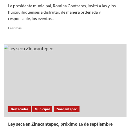
La presidenta municipal, Romina Contreras, invitó a las y los
huixquiluquenses a disfrutar, de manera ordenada y
responsable, los eventos...
Read
Leer más
more
about
Invita
Huixquilucan
a
la
celebración
de
las
Fiestas
Patrias
Destacadas
Municipal
Zinacantepec
Ley seca en Zinacantepec, próximo 16 de septiembre