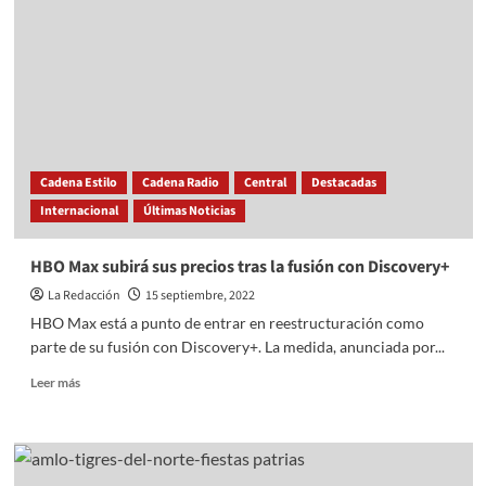
Atenco
salvaguardara
la
integridad
de
las
familias
atenquenses
en
Cadena Estilo
Cadena Radio
Central
Destacadas
las
Internacional
Últimas Noticias
fiestas
patrias
HBO Max subirá sus precios tras la fusión con Discovery+
La Redacción
15 septiembre, 2022
HBO Max está a punto de entrar en reestructuración como
parte de su fusión con Discovery+. La medida, anunciada por...
Read
Leer más
more
about
HBO
Max
subirá