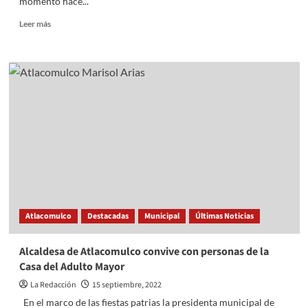
momento hace...
Read
Leer más
more
about
Esta
es
la
razón
por
la
cual
Pedrito
Sola
no
tolera
al
Atlacomulco
Destacadas
Municipal
Últimas Noticias
Escorpión
Dorado
Alcaldesa de Atlacomulco convive con personas de la
Casa del Adulto Mayor
La Redacción
15 septiembre, 2022
En el marco de las fiestas patrias la presidenta municipal de