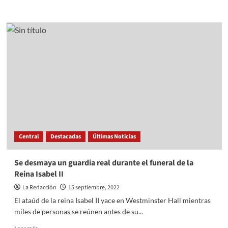
more
about
México
celebra
también
la
independencia
de
estos
países
el
15
de
septiembre
Central
Destacadas
Últimas Noticias
Se desmaya un guardia real durante el funeral de la
Reina Isabel II
La Redacción
15 septiembre, 2022
El ataúd de la reina Isabel II yace en Westminster Hall mientras
miles de personas se reúnen antes de su...
Read