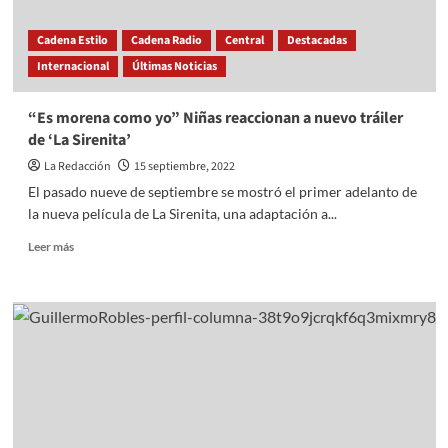
puente
de
Cadena Estilo
Cadena Radio
Central
Destacadas
fiestas
Internacional
Últimas Noticias
patrias
“Es morena como yo” Niñas reaccionan a nuevo tráiler
de ‘La Sirenita’
La Redacción
15 septiembre, 2022
El pasado nueve de septiembre se mostró el primer adelanto de
la nueva película de La Sirenita, una adaptación a...
Read
Leer más
more
about
“Es
morena
como
yo”
Niñas
reaccionan
a
nuevo