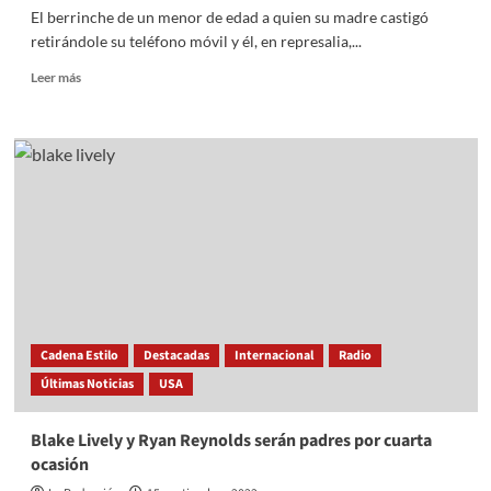
El berrinche de un menor de edad a quien su madre castigó
retirándole su teléfono móvil y él, en represalia,...
Read
Leer más
more
about
¡Hace
berrinche
y
destroza
su
casa
por
su
celular!
Cadena Estilo
Destacadas
Internacional
Radio
Últimas Noticias
USA
Blake Lively y Ryan Reynolds serán padres por cuarta
ocasión