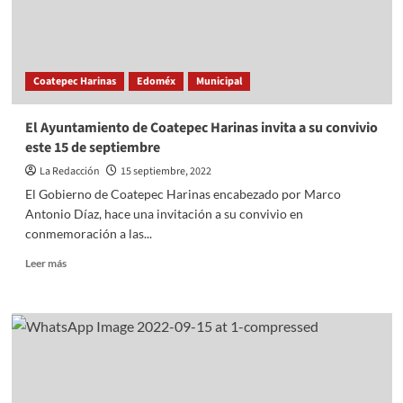
Coatepec Harinas
Edoméx
Municipal
El Ayuntamiento de Coatepec Harinas invita a su convivio
este 15 de septiembre
La Redacción
15 septiembre, 2022
El Gobierno de Coatepec Harinas encabezado por Marco
Antonio Díaz, hace una invitación a su convivio en
conmemoración a las...
Read
Leer más
more
about
El
Ayuntamiento
de
Coatepec
Harinas
invita