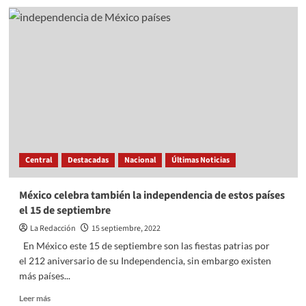
Ellos
son
los
hijastros
del
Rey
Carlos
III,
hijos
de
la
Reina
Central
Destacadas
Nacional
Últimas Noticias
Consorte
México celebra también la independencia de estos países
el 15 de septiembre
La Redacción
15 septiembre, 2022
En México este 15 de septiembre son las fiestas patrias por
el 212 aniversario de su Independencia, sin embargo existen
más países...
Read
Leer más