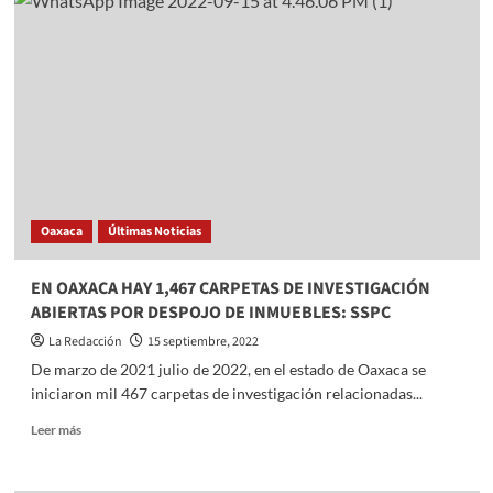
Mujica
y
Evo
Morales
acompañan
a
Ebrard
previó
al
grito
de
Oaxaca
Últimas Noticias
independencia
EN OAXACA HAY 1,467 CARPETAS DE INVESTIGACIÓN
ABIERTAS POR DESPOJO DE INMUEBLES: SSPC
La Redacción
15 septiembre, 2022
De marzo de 2021 julio de 2022, en el estado de Oaxaca se
iniciaron mil 467 carpetas de investigación relacionadas...
Read
Leer más
more
about
EN