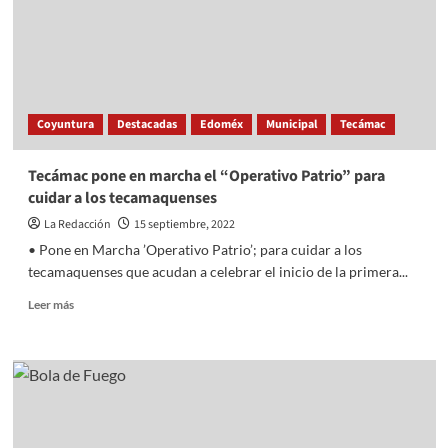
a
su
convivio
este
15
de
Coyuntura
Destacadas
Edoméx
Municipal
Tecámac
septiembre
Tecámac pone en marcha el “Operativo Patrio” para
cuidar a los tecamaquenses
La Redacción
15 septiembre, 2022
• Pone en Marcha ’Operativo Patrio’; para cuidar a los
tecamaquenses que acudan a celebrar el inicio de la primera...
Read
Leer más
more
about
Tecámac
pone
en
marcha
el