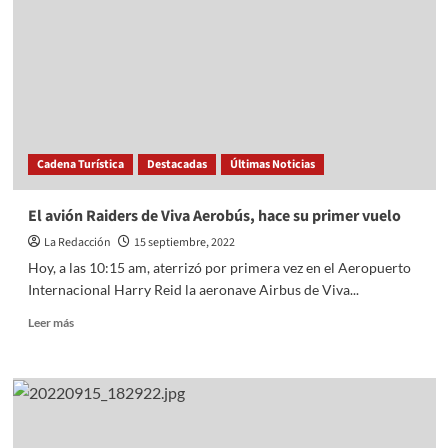
el
grito
de
independecia
Cadena Turística
Destacadas
Últimas Noticias
El avión Raiders de Viva Aerobús, hace su primer vuelo
La Redacción
15 septiembre, 2022
Hoy, a las 10:15 am, aterrizó por primera vez en el Aeropuerto
Internacional Harry Reid la aeronave Airbus de Viva...
Read
Leer más
more
about
El
avión
Raiders
de