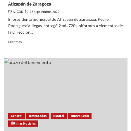
Atizapán de Zaragoza
AJGOD
15 septiembre, 2022
El presidente municipal de Atizapán de Zaragoza, Pedro
Rodríguez Villegas, entregó 2 mil 720 uniformes a elementos de
la Dirección...
Read
Leer más
more
about
Entregan
uniformes
y
equipamiento
a
policías
en
Atizapán
de
Zaragoza
Central
Destacadas
Estatal
Nuevo León
Últimas Noticias