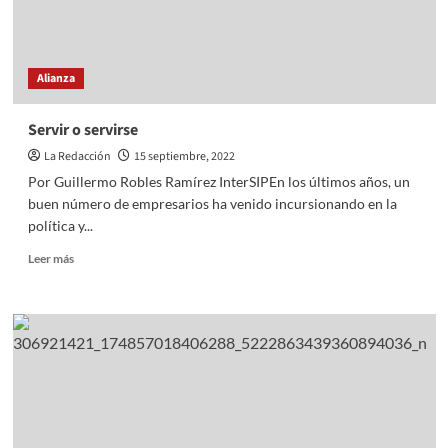
tráiler
de
‘La
Sirenita’
Alianza
Servir o servirse
La Redacción
15 septiembre, 2022
Por Guillermo Robles Ramírez InterSIPEn los últimos años, un
buen número de empresarios ha venido incursionando en la
política y...
Read
Leer más
more
about
Servir
o
servirse