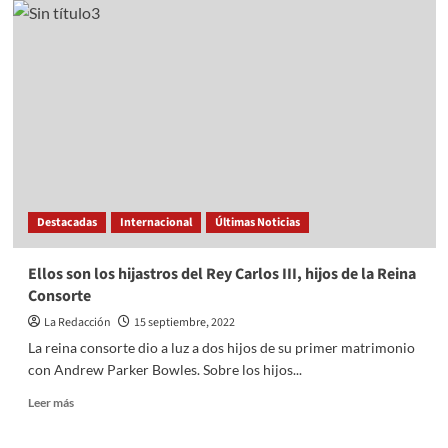
OAXACA
HAY
1,467
CARPETAS
DE
INVESTIGACIÓN
ABIERTAS
POR
DESPOJO
DE
INMUEBLES:
Destacadas
Internacional
Últimas Noticias
SSPC
Ellos son los hijastros del Rey Carlos III, hijos de la Reina
Consorte
La Redacción
15 septiembre, 2022
La reina consorte dio a luz a dos hijos de su primer matrimonio
con Andrew Parker Bowles. Sobre los hijos...
Read
Leer más
more
about