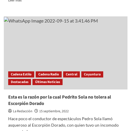
Leer más
more
about
Se
desmaya
un
guardia
real
durante
el
funeral
de
la
Reina
Cadena Estilo
Cadena Radio
Central
Coyuntura
Isabel
Destacadas
Últimas Noticias
II
Esta es la razón por la cual Pedrito Sola no tolera al
Escorpión Dorado
La Redacción
15 septiembre, 2022
Hace poco el conductor de espectáculos Pedro Sola llamó
asqueroso al Escorpión Dorado, con quien tuvo un incomodo