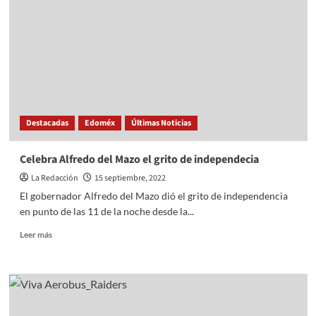
Mazo
el
grito
de
independencia
en
el
Estado
de
Destacadas
Edoméx
Últimas Noticias
México
Celebra Alfredo del Mazo el grito de independecia
La Redacción
15 septiembre, 2022
El gobernador Alfredo del Mazo dió el grito de independencia
en punto de las 11 de la noche desde la...
Read
Leer más
more
about
Celebra
Alfredo
del
Mazo