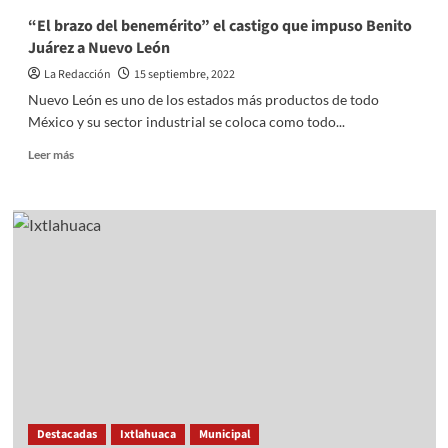
“El brazo del benemérito” el castigo que impuso Benito
Juárez a Nuevo León
La Redacción
15 septiembre, 2022
Nuevo León es uno de los estados más productos de todo
México y su sector industrial se coloca como todo...
Read
Leer más
more
about
“El
brazo
del
benemérito”
el
castigo
que
impuso
Benito
Juárez
a
Nuevo
Destacadas
Ixtlahuaca
Municipal
León