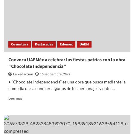
fuego
en
el
cielo
de
Escocia
e
Coyuntura
Destacadas
Edoméx
UAEM
Irlanda!
Convoca UAEMéx a celebrar las fiestas patrias con la obra
“Chocolate Independencia”
La Redacción
15 septiembre, 2022
• “Chocolate Independencia” es una obra que busca mediante la
comedia dar a conocer algunos de los personajes y datos...
Read
Leer más
more
about
Convoca
UAEMéx
a
celebrar