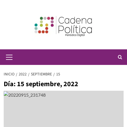
Saltar
al
contenido
Menú
principal
INICIO
2022
SEPTIEMBRE
15
Día:
15 septiembre, 2022