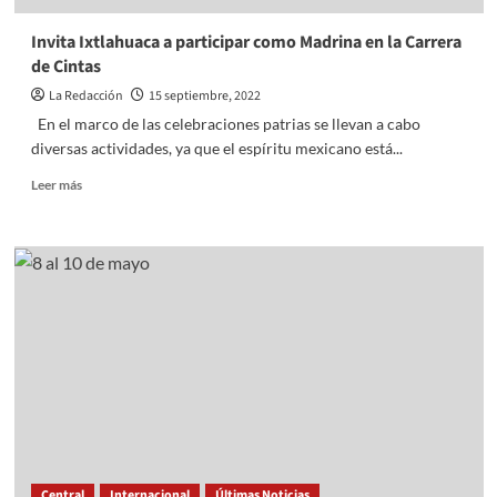
Invita Ixtlahuaca a participar como Madrina en la Carrera
de Cintas
La Redacción
15 septiembre, 2022
En el marco de las celebraciones patrias se llevan a cabo
diversas actividades, ya que el espíritu mexicano está...
Read
Leer más
more
about
Invita
Ixtlahuaca
a
participar
como
Madrina
en
la
Carrera
de
Cintas
Central
Internacional
Últimas Noticias