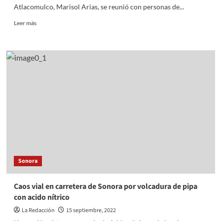
Atlacomulco, Marisol Arias, se reunió con personas de...
Read
Leer más
more
about
Alcaldesa
de
Atlacomulco
convive
con
personas
de
la
Casa
del
Adulto
Mayor
Sonora
Caos vial en carretera de Sonora por volcadura de pipa
con acido nítrico
La Redacción
15 septiembre, 2022