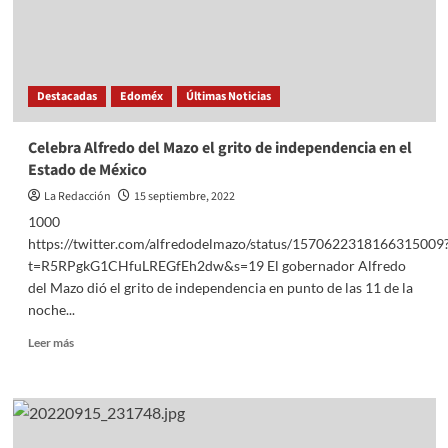
Destacadas
Edoméx
Últimas Noticias
Celebra Alfredo del Mazo el grito de independencia en el
Estado de México
La Redacción
15 septiembre, 2022
1000
https://twitter.com/alfredodelmazo/status/1570622318166315009
t=R5RPgkG1CHfuLREGfEh2dw&s=19 El gobernador Alfredo
del Mazo dió el grito de independencia en punto de las 11 de la
noche...
Read
Leer más
more
about
Celebra
Alfredo
del