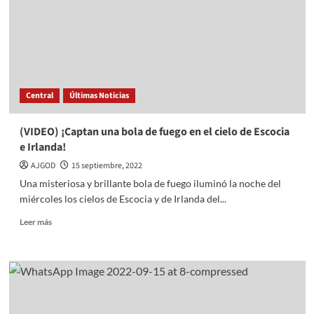
“Operativo
Patrio”
para
cuidar
a
los
tecamaquenses
Central
Últimas Noticias
(VIDEO) ¡Captan una bola de fuego en el cielo de Escocia
e Irlanda!
AJGOD
15 septiembre, 2022
Una misteriosa y brillante bola de fuego iluminó la noche del
miércoles los cielos de Escocia y de Irlanda del...
Read
Leer más
more
about
(VIDEO)
¡Captan
una
bola
de