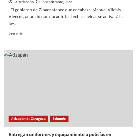
La Redacción
15 septiembre, 2022
El gobierno de Zinacantepec que encabeza, Manuel Vilchis
Viveros, anunció que durante las fechas cívicas se activará la
ley...
Read
Leer más
more
about
Ley
seca
en
Zinacantepec,
próximo
16
de
septiembre
Atizapán de Zaragoza
Edoméx
Entregan uniformes y equipamiento a policías en