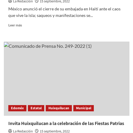
La Redacción
15 septiembre, 2022
México anunció el cierre de su embajada en Haití ante el caos
que vive la isla; saqueos y manifestaciones se...
Read
Leer más
more
about
México
cierra
embajada
en
Haití
ante
protestas
Edoméx
Estatal
Huixquilucan
Municipal
Invita Huixquilucan a la celebración de las Fiestas Patrias
La Redacción
15 septiembre, 2022