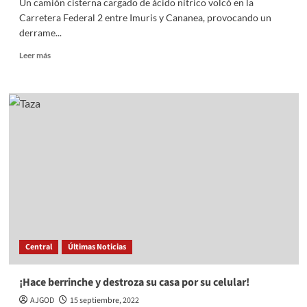
Un camión cisterna cargado de ácido nítrico volcó en la
Carretera Federal 2 entre Imuris y Cananea, provocando un
derrame...
Read
Leer más
more
about
Caos
vial
en
carretera
de
Sonora
por
volcadura
de
pipa
con
acido
Central
Últimas Noticias
nítrico
¡Hace berrinche y destroza su casa por su celular!
AJGOD
15 septiembre, 2022