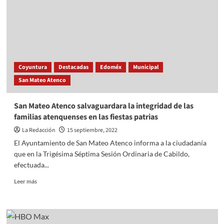
las
fiestas
patrias
con
la
obra
“Chocolate
Coyuntura
Destacadas
Edoméx
Municipal
Independencia”
San Mateo Atenco
San Mateo Atenco salvaguardara la integridad de las
familias atenquenses en las fiestas patrias
La Redacción
15 septiembre, 2022
El Ayuntamiento de San Mateo Atenco informa a la ciudadanía
que en la Trigésima Séptima Sesión Ordinaria de Cabildo,
efectuada...
Read
Leer más
more
about
San
Mateo