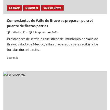
Edoméx
Municipal
Valle de Bravo
Comerciantes de Valle de Bravo se preparan para el
puente de fiestas patrias
La Redacción
15 septiembre, 2022
Prestadores de servicios turísticos del municipio de Valle de
Bravo, Estado de México, están preparados para recibir a los
turistas durante este...
Read
Leer más
more
about
Comerciantes
de
Valle
de
Bravo
se
preparan
para
el