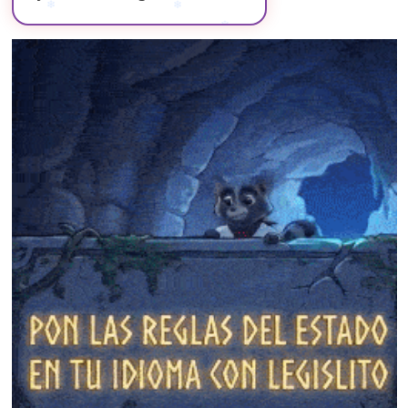
❄
❄
❄
❄
❄
❄
❄
❄
❄
❄