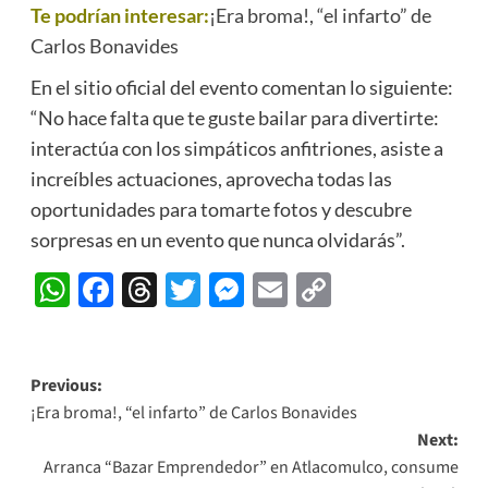
Te podrían interesar:
¡Era broma!, “el infarto” de
Carlos Bonavides
En el sitio oficial del evento comentan lo siguiente:
“No hace falta que te guste bailar para divertirte:
interactúa con los simpáticos anfitriones, asiste a
increíbles actuaciones, aprovecha todas las
oportunidades para tomarte fotos y descubre
sorpresas en un evento que nunca olvidarás”.
WhatsApp
Facebook
Threads
Twitter
Messenger
Email
Copy
Link
Post
Previous:
¡Era broma!, “el infarto” de Carlos Bonavides
navigation
Next:
Arranca “Bazar Emprendedor” en Atlacomulco, consume