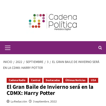
Saltar
al
contenido
Menú
principal
INICIO
2022
SEPTIEMBRE
3
EL GRAN BAILE DE INVIERNO SERÁ
EN LA CDMX: HARRY POTTER
Cadena Radio
Central
Destacadas
Últimas Noticias
USA
El Gran Baile de Invierno será en la
CDMX: Harry Potter
La Redacción
3 septiembre, 2022