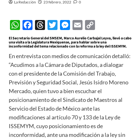
La Redacción
23 febrero, 2022
0
WhatsApp
Facebook
Threads
Twitter
Messenger
Email
Copy
Link
El Secretario General del SMSEM, Marco Aurelio Carbajal Leyva, llevó a cabo
una visita a la Legislatura Mexiquense, para hablar sobre una
inconformidad del tema relacionado con la reforma a la ley del ISSEMYM.
En entrevista con medios de comunicación detalló:
“Acudimos a la Cámara de Diputados, a dialogar
con el presidente de la Comisión del Trabajo,
Previsión y Seguridad Social, Jesús Isidro Moreno
Mercado, quien tuvo a bien escuchar el
posicionamiento de el Sindicato de Maestros al
Servicio del Estado de México ante las
modificaciones al artículo 70 y 133 de la Ley de
ISSEMYM, cuyo posicionamiento es de
inconformidad, ante una modificación a la ley sin