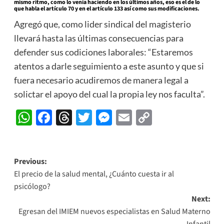
mismo ritmo, como lo venía haciendo en los últimos años, eso es el de lo
que habla el artículo 70 y en el artículo 133 así como sus modificaciones.
Agregó que, como lider sindical del magisterio
llevará hasta las últimas consecuencias para
defender sus codiciones laborales: “Estaremos
atentos a darle seguimiento a este asunto y que si
fuera necesario acudiremos de manera legal a
solictar el apoyo del cual la propia ley nos faculta”.
WhatsApp
Facebook
Threads
Twitter
Messenger
Email
Copy
Link
Post
Previous:
El precio de la salud mental, ¿Cuánto cuesta ir al
navigation
psicólogo?
Next:
Egresan del IMIEM nuevos especialistas en Salud Materno
Infantil