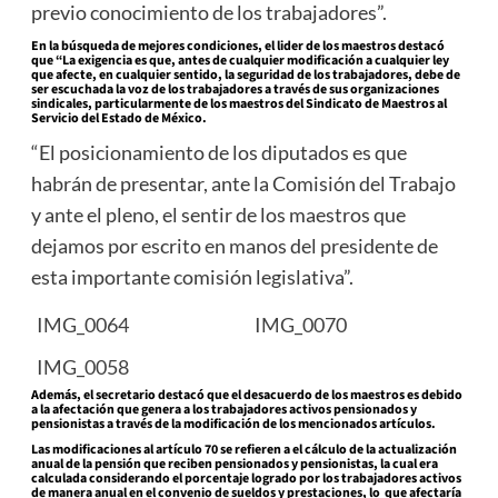
previo conocimiento de los trabajadores”.
En la búsqueda de mejores condiciones, el lider de los maestros destacó
que “La exigencia es que, antes de cualquier modificación a cualquier ley
que afecte, en cualquier sentido, la seguridad de los trabajadores, debe de
ser escuchada la voz de los trabajadores a través de sus organizaciones
sindicales, particularmente de los maestros del Sindicato de Maestros al
Servicio del Estado de México.
“El posicionamiento de los diputados es que
habrán de presentar, ante la Comisión del Trabajo
y ante el pleno, el sentir de los maestros que
dejamos por escrito en manos del presidente de
esta importante comisión legislativa”.
IMG_0064
IMG_0070
IMG_0058
Además, el secretario destacó que el desacuerdo de los maestros es debido
a la afectación que genera a los trabajadores activos pensionados y
pensionistas a través de la modificación de los mencionados artículos.
Las modificaciones al artículo 70 se refieren a el cálculo de la actualización
anual de la pensión que reciben pensionados y pensionistas, la cual era
calculada considerando el porcentaje logrado por los trabajadores activos
de manera anual en el convenio de sueldos y prestaciones, lo que afectaría