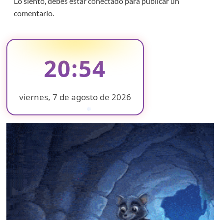
Lo siento, debes estar
conectado
para publicar un
comentario.
20:54
viernes, 7 de agosto de 2026
❄
❄
❄
❄
❄
❄
❄
❄
❄
❄