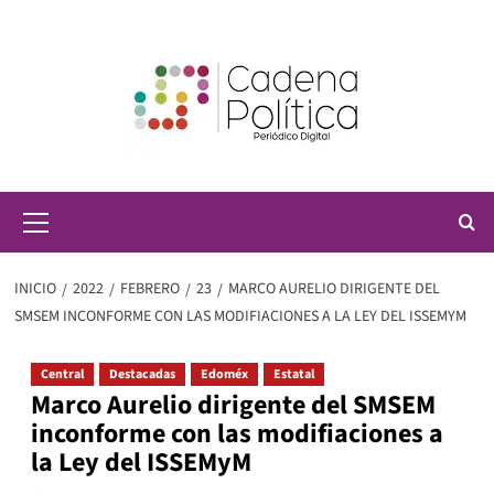
Saltar
al
contenido
Menú
principal
INICIO
2022
FEBRERO
23
MARCO AURELIO DIRIGENTE DEL
SMSEM INCONFORME CON LAS MODIFIACIONES A LA LEY DEL ISSEMYM
Central
Destacadas
Edoméx
Estatal
Marco Aurelio dirigente del SMSEM
inconforme con las modifiaciones a
la Ley del ISSEMyM