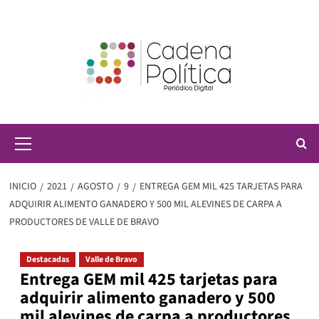
Saltar
al
contenido
Menú
principal
INICIO
2021
AGOSTO
9
ENTREGA GEM MIL 425 TARJETAS PARA
ADQUIRIR ALIMENTO GANADERO Y 500 MIL ALEVINES DE CARPA A
PRODUCTORES DE VALLE DE BRAVO
Destacadas
Valle de Bravo
Entrega GEM mil 425 tarjetas para
adquirir alimento ganadero y 500
mil alevines de carpa a productores