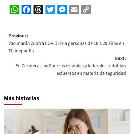
WhatsApp
Facebook
Threads
Twitter
Messenger
Email
Copy
Link
Post
Previous:
Vacunarán contra COVID-19 a personas de 18 a 29 años en
navigation
Tlalnepantla
Next:
En Zacatecas las Fuerzas estatales y federales redoblan
esfuerzos en materia de seguridad
Más historias