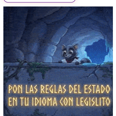
❄
❄
❄
❄
❄
❄
❄