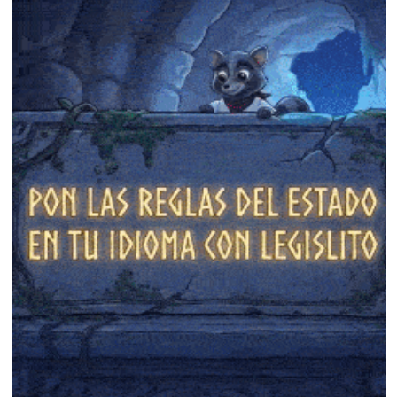
❄
❄
❄
❄