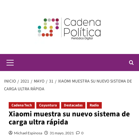
Saltar
al
contenido
Menú
principal
INICIO
2021
MAYO
31
XIAOMI MUESTRA SU NUEVO SISTEMA DE
CARGA ULTRA RÁPIDA
Cadena Tech
Coyuntura
Destacadas
Radio
Xiaomi muestra su nuevo sistema de
carga ultra rápida
Michael Espinosa
31 mayo, 2021
0