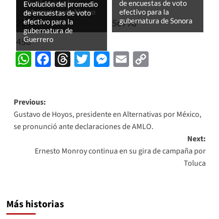
efectivo para la
de encuestas de voto
Evolución del promedio
gubernatura de Nuevo
efectivo para la
de encuestas de voto
León.
gubernatura de Sonora
efectivo para la
2345
56798
gubernatura de
Guerrero
456
WhatsApp
Facebook
Threads
Twitter
Messenger
Email
Copy
Link
Post
Previous:
Gustavo de Hoyos, presidente en Alternativas por México,
navigation
se pronunció ante declaraciones de AMLO.
Next:
Ernesto Monroy continua en su gira de campaña por
Toluca
Más historias