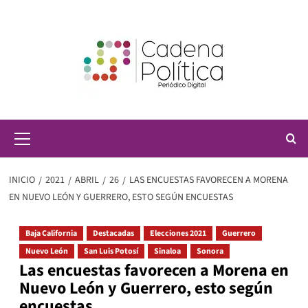
Saltar
al
contenido
Menú
principal
INICIO
2021
ABRIL
26
LAS ENCUESTAS FAVORECEN A MORENA
EN NUEVO LEÓN Y GUERRERO, ESTO SEGÚN ENCUESTAS
Baja California
Destacadas
Elecciones 2021
Guerrero
Nuevo León
San Luis Potosí
Sinaloa
Sonora
Las encuestas favorecen a Morena en
Nuevo León y Guerrero, esto según
encuestas