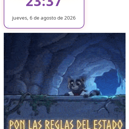
23:37
jueves, 6 de agosto de 2026
❄
❄
❄
❄
❄
❄
❄
❄
❄
❄