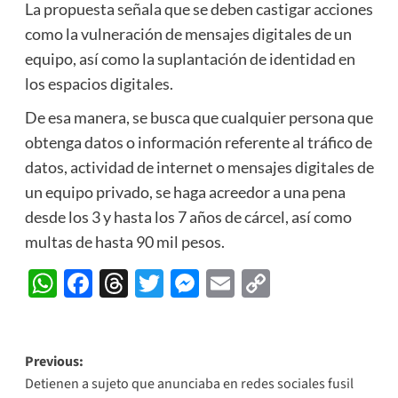
La propuesta señala que se deben castigar acciones
como la vulneración de mensajes digitales de un
equipo, así como la suplantación de identidad en
los espacios digitales.
De esa manera, se busca que cualquier persona que
obtenga datos o información referente al tráfico de
datos, actividad de internet o mensajes digitales de
un equipo privado, se haga acreedor a una pena
desde los 3 y hasta los 7 años de cárcel, así como
multas de hasta 90 mil pesos.
WhatsApp
Facebook
Threads
Twitter
Messenger
Email
Copy
Link
Post
Previous:
Detienen a sujeto que anunciaba en redes sociales fusil
navigation