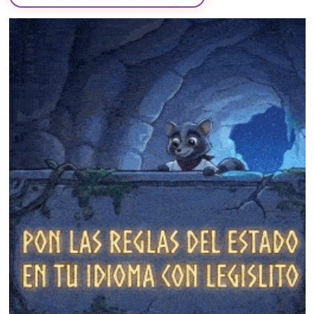
❄
❄
❄
❄
❄
❄
❄
❄
❄
❄