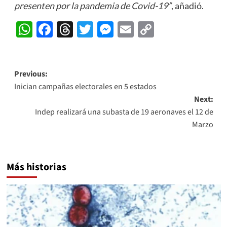
presenten por la pandemia de Covid-19”
, añadió.
WhatsApp
Facebook
Threads
Twitter
Messenger
Email
Copy
Link
Post
Previous:
Inician campañas electorales en 5 estados
navigation
Next:
Indep realizará una subasta de 19 aeronaves el 12 de
Marzo
Más historias