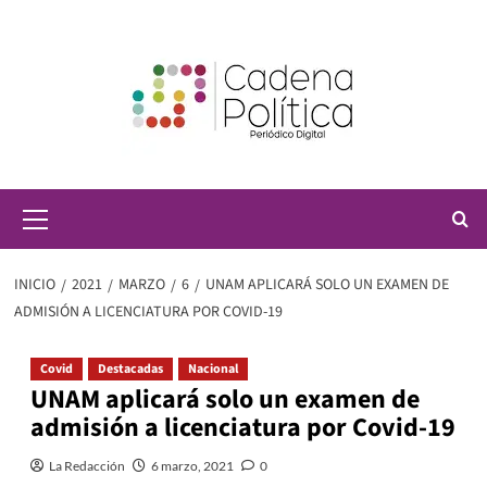
Saltar
al
contenido
Menú
principal
INICIO
2021
MARZO
6
UNAM APLICARÁ SOLO UN EXAMEN DE
ADMISIÓN A LICENCIATURA POR COVID-19
Covid
Destacadas
Nacional
UNAM aplicará solo un examen de
admisión a licenciatura por Covid-19
La Redacción
6 marzo, 2021
0