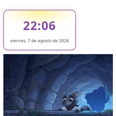
22:06
viernes, 7 de agosto de 2026
❄
❄
❄
❄
❄
❄
❄
❄
❄
❄