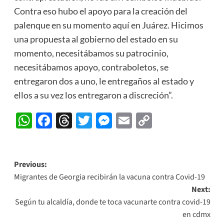
Contra eso hubo el apoyo para la creación del
palenque en su momento aquí en Juárez. Hicimos
una propuesta al gobierno del estado en su
momento, necesitábamos su patrocinio,
necesitábamos apoyo, contraboletos, se
entregaron dos a uno, le entregaños al estado y
ellos a su vez los entregaron a discreción”.
WhatsApp
Facebook
Threads
Twitter
Messenger
Email
Copy
Link
Post
Previous:
Migrantes de Georgia recibirán la vacuna contra Covid-19
navigation
Next:
Según tu alcaldía, donde te toca vacunarte contra covid-19
en cdmx