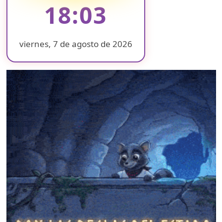
18:03
viernes, 7 de agosto de 2026
❄
❄
❄
❄
❄
❄
❄
❄
❄
❄