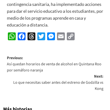
contingencia sanitaria, ha implementado acciones
para dar el servicio educativo a los estudiantes, por
medio de los programas aprende en casa y
educación a distancia.
WhatsApp
Facebook
Threads
Twitter
Messenger
Email
Copy
Link
Post
Previous:
Así quedan horarios de venta de alcohol en Quintana Roo
navigation
por semáforo naranja
Next:
Lo que necesitas saber antes del estreno de Godzilla vs
Kong
Más historias