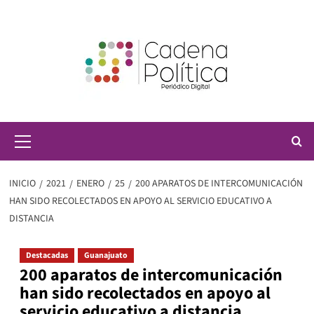
Saltar
al
contenido
Menú
principal
INICIO
2021
ENERO
25
200 APARATOS DE INTERCOMUNICACIÓN
HAN SIDO RECOLECTADOS EN APOYO AL SERVICIO EDUCATIVO A
DISTANCIA
Destacadas
Guanajuato
200 aparatos de intercomunicación
han sido recolectados en apoyo al
servicio educativo a distancia