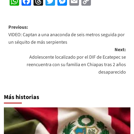
WhatsApp
Facebook
Threads
Twitter
Messenger
Email
Copy
Link
Post
Previous:
VIDEO: Captan a una anaconda de seis metros seguida por
navigation
un séquito de más serpientes
Next:
Adolescente localizado por el DIF de Ecatepec se
reencuentra con su familia en Chiapas tras 2 años
desaparecido
Más historias