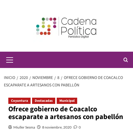
Saltar
al
contenido
Menú
principal
INICIO
2020
NOVIEMBRE
8
OFRECE GOBIERNO DE COACALCO
ESCAPARATE A ARTESANOS CON PABELLÓN
Coyuntura
Destacadas
Municipal
Ofrece gobierno de Coacalco
escaparate a artesanos con pabellón
Miuller Sesma
8 noviembre, 2020
0