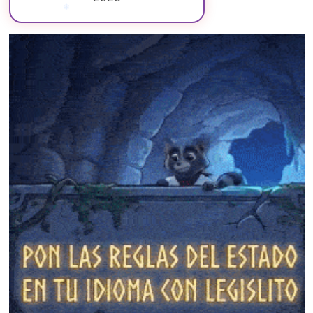
❄
❄
❄
❄
❄
❄
❄
❄
❄
❄