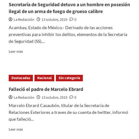
sus
Secretaría de Seguridad detuvo a un hombre en posesión
trabajadores
ilegal de un arma de fuego de grueso calibre
en
materia
La Redacción
13 octubre, 2019
0
de
Acambay, Estado de México.- Derivado de las acciones
Derechos
preventivas para inhibir los delitos, elementos de la Secretaría
Humanos
de Seguridad (SS),...
Read
Leer más
more
about
Secretaría
de
Destacadas
Nacional
Sin categoría
Seguridad
detuvo
Falleció el padre de Marcelo Ebrard
a
La Redacción
13 octubre, 2019
0
un
hombre
Marcelo Ebrard Casaubón, titular de la Secretaría de
en
Relaciones Exteriores a traves de su cuenta de twitter, informó
posesión
que falleció...
ilegal
de
Read
Leer más
un
more
arma