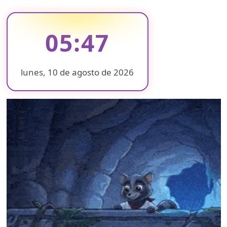
about
de
Falleció
fuego
el
de
padre
05:47
grueso
de
calibre
Marcelo
Ebrard
lunes, 10 de agosto de 2026
❄
❄
❄
❄
❄
❄
❄
❄
❄
❄