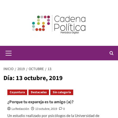
Saltar
al
contenido
Menú
principal
INICIO
2019
OCTUBRE
13
Día:
13 octubre, 2019
Coyuntura
Destacadas
Sin categoría
¿Porque tu expareja es tu amigo (a)?
La Redacción
13 octubre, 2019
0
Un estudio realizado por psicólogos de la Universidad de