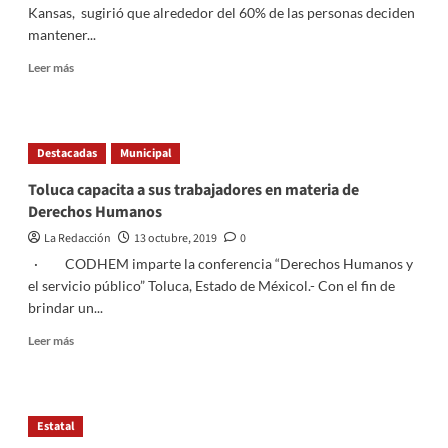
Kansas, sugirió que alrededor del 60% de las personas deciden
mantener...
Read
Leer más
more
about
¿Porque
tu
Destacadas
Municipal
expareja
es
Toluca capacita a sus trabajadores en materia de
tu
Derechos Humanos
amigo
(a)?
La Redacción
13 octubre, 2019
0
· CODHEM imparte la conferencia “Derechos Humanos y
el servicio público” Toluca, Estado de Méxicol.- Con el fin de
brindar un...
Read
Leer más
more
about
Toluca
capacita
Estatal
a