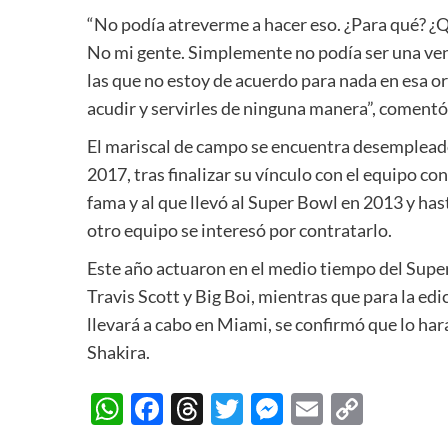
“No podía atreverme a hacer eso. ¿Para qué? ¿
No mi gente. Simplemente no podía ser una ve
las que no estoy de acuerdo para nada en esa or
acudir y servirles de ninguna manera”, comentó
El mariscal de campo se encuentra desemplea
2017, tras finalizar su vínculo con el equipo con
fama y al que llevó al Super Bowl en 2013 y h
otro equipo se interesó por contratarlo.
Este año actuaron en el medio tiempo del Sup
Travis Scott y Big Boi, mientras que para la edi
llevará a cabo en Miami, se confirmó que lo har
Shakira.
WhatsApp
Facebook
Threads
Twitter
Messenger
Email
Copy
Link