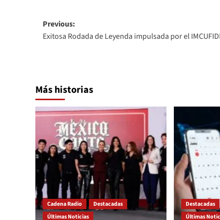
Post
Previous:
Exitosa Rodada de Leyenda impulsada por el IMCUFI
navigation
Más historias
Cadena Radio
Destacadas
Destacadas
Últimas Noticias
Últimas Notic