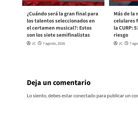
¿Cuándo será la gran final para
Más de la 
los talentos seleccionados en
celulares 
el certamen musical?: Estos
la CURP: 5
son los siete semifinalistas
riesgo
JC
7 agosto, 2026
JC
7 ago
Deja un comentario
Lo siento, debes estar
conectado
para publicar un co