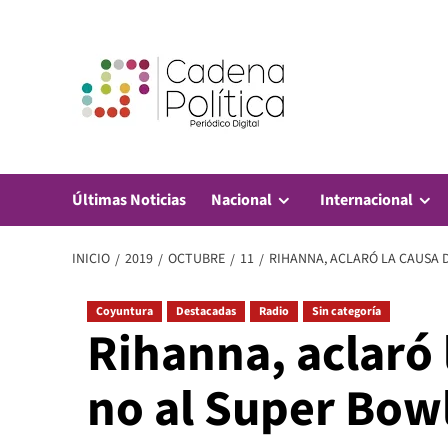
Saltar
al
contenido
Últimas Noticias
Nacional
Internacional
INICIO
2019
OCTUBRE
11
RIHANNA, ACLARÓ LA CAUSA 
Coyuntura
Destacadas
Radio
Sin categoría
Rihanna, aclaró 
no al Super Bow