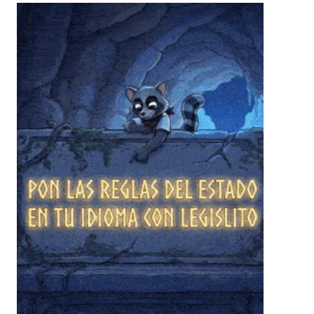
❄
❄
❄
❄
❄
❄
❄
❄
❄
❄