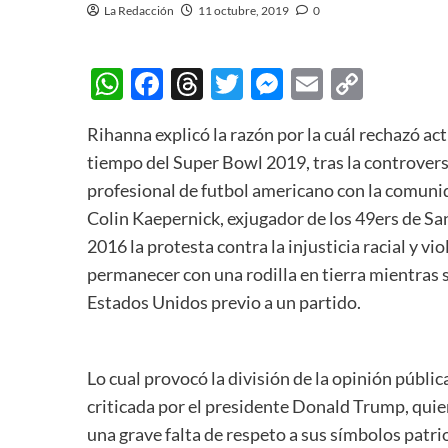
La Redacción
11 octubre, 2019
0
WhatsApp
Facebook
Threads
Twitter
Messenger
Email
Copy
Link
Rihanna explicó la razón por la cuál rechazó ac
tiempo del Super Bowl 2019, tras la controversi
profesional de futbol americano con la comuni
Colin Kaepernick, exjugador de los 49ers de San
2016 la protesta contra la injusticia racial y viol
permanecer con una rodilla en tierra mientras
Estados Unidos previo a un partido.
Lo cual provocó la división de la opinión públi
criticada por el presidente Donald Trump, qui
una grave falta de respeto a sus símbolos patri