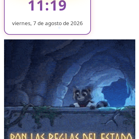
11:19
viernes, 7 de agosto de 2026
❄
❄
❄
❄
❄
❄
❄
❄
❄
❄