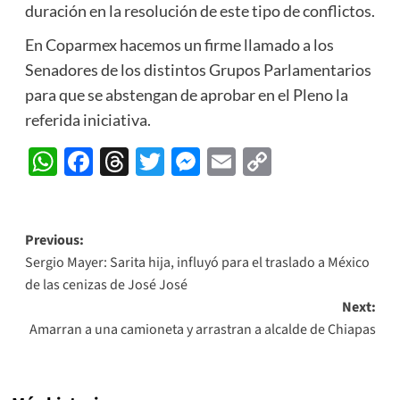
duración en la resolución de este tipo de conflictos.
En Coparmex hacemos un firme llamado a los
Senadores de los distintos Grupos Parlamentarios
para que se abstengan de aprobar en el Pleno la
referida iniciativa.
WhatsApp
Facebook
Threads
Twitter
Messenger
Email
Copy
Link
Post
Previous:
Sergio Mayer: Sarita hija, influyó para el traslado a México
navigation
de las cenizas de José José
Next:
Amarran a una camioneta y arrastran a alcalde de Chiapas