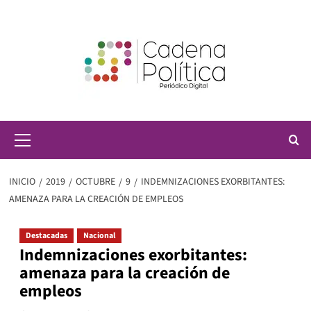
Saltar
al
contenido
Menú
principal
INICIO
2019
OCTUBRE
9
INDEMNIZACIONES EXORBITANTES:
AMENAZA PARA LA CREACIÓN DE EMPLEOS
Destacadas
Nacional
Indemnizaciones exorbitantes:
amenaza para la creación de
empleos