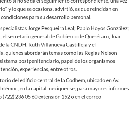
ciento si no se da el seguimiento correspondiente, una vez
o”, y lo que se ocasiona, advirtió, es que reincidan en
 condiciones para su desarrollo personal.
 especialistas Jorge Pesqueira Leal; Pablo Hoyos González;
 el secretario general de Gobierno de Querétaro, Juan
de la CNDH, Ruth Villanueva Castilleja y el
a, quienes abordarán temas como las Reglas Nelson
 sistema postpenitenciario, papel de los organismos
ención, experiencias, entre otros.
orio del edificio central de la Codhem, ubicado en Av.
htémoc, en la capital mexiquense; para mayores informes
 (722) 236 05 60 extensión 152 o en el correo