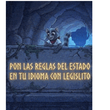
❄
❄
❄
❄
❄
❄
❄