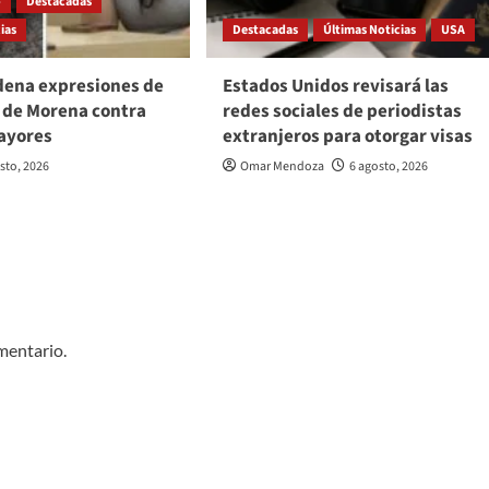
o
Destacadas
ias
Destacadas
Últimas Noticias
USA
ena expresiones de
Estados Unidos revisará las
 de Morena contra
redes sociales de periodistas
ayores
extranjeros para otorgar visas
sto, 2026
Omar Mendoza
6 agosto, 2026
mentario.