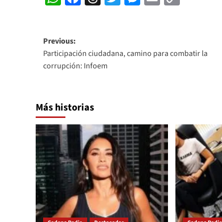
Link
Post
Previous:
Participación ciudadana, camino para combatir la
navigation
corrupción: Infoem
Más historias