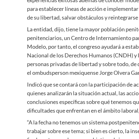
experiencias exitosas además de conocer modelo
para establecer líneas de acción e implementa
de su libertad, salvar obstáculos y reintegrarse 
La entidad, dijo, tiene la mayor población penit
penitenciarios, un Centro de Internamiento pa
Modelo, por tanto, el congreso ayudará a estab
Nacional de los Derechos Humanos (CNDH) y la 
personas privadas de libertad y sobre todo, de
el ombudsperson mexiquense Jorge Olvera Gar
Indicó que se contará con la participación de a
quienes analizarán la situación actual, las acci
conclusiones específicas sobre qué tenemos qu
dificultades que enfrentan en el ámbito laboral, 
“A la fecha no tenemos un sistema postpenitenc
trabajar sobre ese tema; si bien es cierto, la in