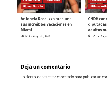
Cadena Radio
Destacadas
Cadena Radi
Últimas Noticias
Últimas Notic
Antonela Roccuzzo presume
CNDH cond
sus increíbles vacaciones en
diputadas
Miami
adultos m
JC
6 agosto, 2026
JC
6 ago
Deja un comentario
Lo siento, debes estar
conectado
para publicar un co