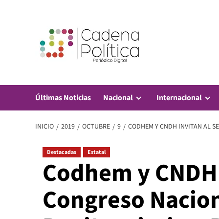
Saltar
al
contenido
Últimas Noticias
Nacional
Internacional
INICIO
2019
OCTUBRE
9
CODHEM Y CNDH INVITAN AL S
Destacadas
Estatal
Codhem y CNDH 
Congreso Nacion