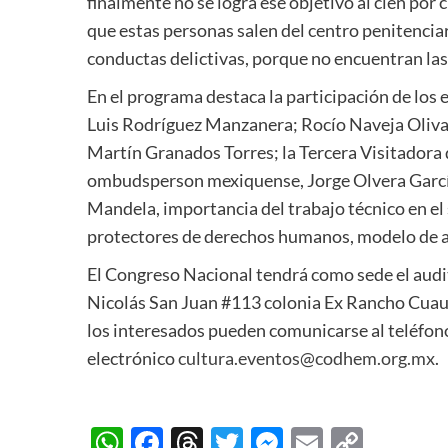
finalmente no se logra ese objetivo al cien por 
que estas personas salen del centro penitenciari
conductas delictivas, porque no encuentran las
En el programa destaca la participación de los
Luis Rodríguez Manzanera; Rocío Naveja Oliva;
Martín Granados Torres; la Tercera Visitadora 
ombudsperson mexiquense, Jorge Olvera Garcí
Mandela, importancia del trabajo técnico en el
protectores de derechos humanos, modelo de at
El Congreso Nacional tendrá como sede el audit
Nicolás San Juan #113 colonia Ex Rancho Cuau
los interesados pueden comunicarse al teléfono
electrónico
cultura.eventos@codhem.org.mx
.
WhatsApp
Facebook
Threads
Twitter
Messenger
Email
Copy