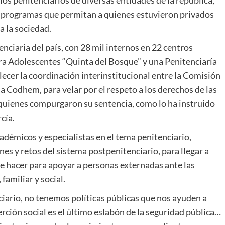
s penitenciarios de diversas entidades de la república,
r programas que permitan a quienes estuvieron privados
a la sociedad.
enciaria del país, con 28 mil internos en 22 centros
ra Adolescentes “Quinta del Bosque” y una Penitenciaría
lecer la coordinación interinstitucional entre la Comisión
Codhem, para velar por el respeto a los derechos de las
 quienes compurgaron su sentencia, como lo ha instruido
cía.
cadémicos y especialistas en el tema penitenciario,
ones y retos del sistema postpenitenciario, para llegar a
e hacer para apoyar a personas externadas ante las
familiar y social.
iario, no tenemos políticas públicas que nos ayuden a
serción social es el último eslabón de la seguridad pública…