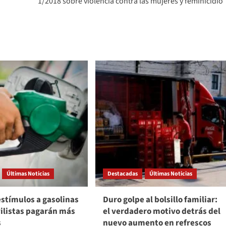
1/2018 sobre violencia contra las mujeres y feminicidio
Últimas Noticias
Destacadas
Últimas Noticias
stímulos a gasolinas
Duro golpe al bolsillo familiar:
ilistas pagarán más
el verdadero motivo detrás del
s
nuevo aumento en refrescos