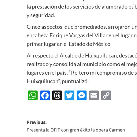
la prestación de los servicios de alumbrado pú
y seguridad.
Cinco aspectos, que promediados, arrojaron una
encabeza Enrique Vargas del Villar en el lugar 
primer lugar en el Estado de México.
Al respecto el Alcalde de Huixquilucan, destac
realizado y consolida al municipio como el mej
lugares en el país. “Reitero mi compromiso de
Huixquilucan”, puntualizó.
WhatsApp
Facebook
Threads
Twitter
Messenger
Email
Copy
Link
Post
Previous:
Presenta la OFiT con gran éxito la ópera Carmen
navigation