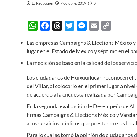
La Redacción
7 octubre, 2019
0
WhatsApp
Facebook
Threads
Twitter
Messenger
Email
Copy
Link
Las empresas Campaigns & Elections México y 
lugar en el Estado de México y séptimo en el p
La medición se basó en la calidad de los servici
Los ciudadanos de Huixquilucan reconocen el tr
del Villar, al colocarlo en el primer lugar a niv
de acuerdo a la encuesta realizada por Campaig
En la segunda evaluación de Desempeño de Alca
firmas Campaigns & Elections México y Varela y 
a los servicios públicos que prestan en sus loca
Para lo cual se tomó la opinión de ciudadanos d