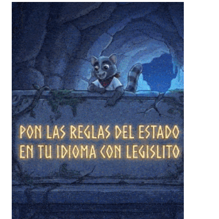
❄
❄
❄
❄
❄
❄
❄
❄
❄
❄