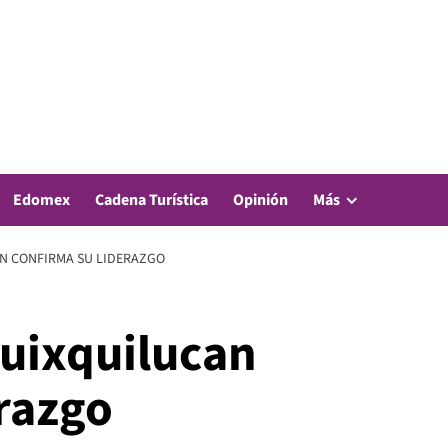
Edomex
Cadena Turística
Opinión
Más
AN CONFIRMA SU LIDERAZGO
Huixquilucan
erazgo