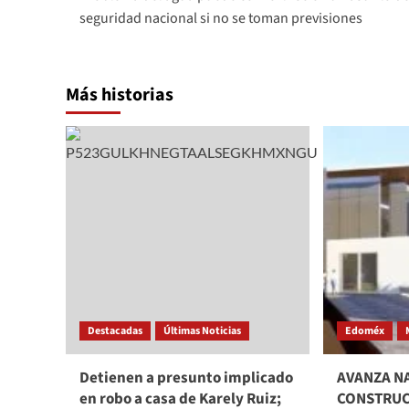
navigation
seguridad nacional si no se toman previsiones
Más historias
Destacadas
Últimas Noticias
Edoméx
Detienen a presunto implicado
AVANZA N
en robo a casa de Karely Ruiz;
CONSTRUC