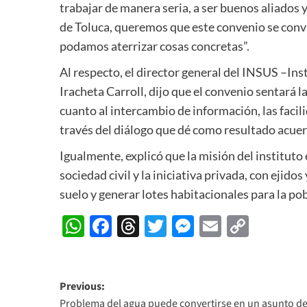
trabajar de manera seria, a ser buenos aliados
de Toluca, queremos que este convenio se convier
podamos aterrizar cosas concretas”.
Al respecto, el director general del INSUS –Ins
Iracheta Carroll, dijo que el convenio sentará 
cuanto al intercambio de información, las facil
través del diálogo que dé como resultado acuer
Igualmente, explicó que la misión del instituto 
sociedad civil y la iniciativa privada, con ejid
suelo y generar lotes habitacionales para la po
WhatsApp
Facebook
Threads
Twitter
Messenger
Email
Copy
Link
Post
Previous:
Problema del agua puede convertirse en un asunto d