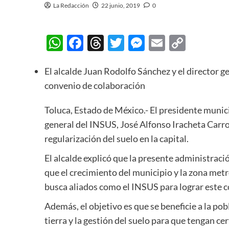
La Redacción
22 junio, 2019
0
WhatsApp
Facebook
Threads
Twitter
Messenger
Email
Copy
Link
El alcalde Juan Rodolfo Sánchez y el director g
convenio de colaboración
Toluca, Estado de México.- El presidente munic
general del INSUS, José Alfonso Iracheta Carro
regularización del suelo en la capital.
El alcalde explicó que la presente administraci
que el crecimiento del municipio y la zona met
busca aliados como el INSUS para lograr este 
Además, el objetivo es que se beneficie a la po
tierra y la gestión del suelo para que tengan ce