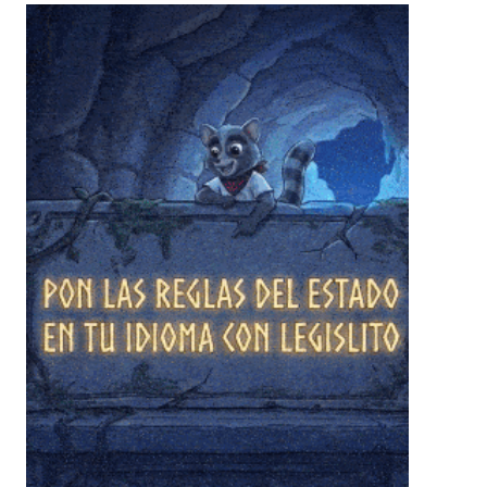
❄
❄
❄
❄
❄
❄
❄
❄