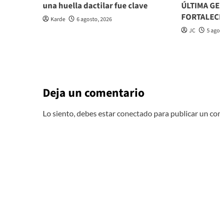
una huella dactilar fue clave
ÚLTIMA G
FORTALEC
Karde
6 agosto, 2026
JC
5 ago
Deja un comentario
Lo siento, debes estar
conectado
para publicar un co