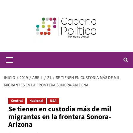
Saltar
al
contenido
Menú
principal
INICIO
2019
ABRIL
21
SE TIENEN EN CUSTODIA MÁS DE MIL
MIGRANTES EN LA FRONTERA SONORA-ARIZONA
Central
Nacional
USA
Se tienen en custodia más de mil
migrantes en la frontera Sonora-
Arizona