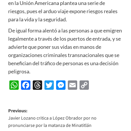
en la Unión Americana plantea una serie de
riesgos, pues el arduo viaje expone riesgos reales
para la vida y la seguridad.
De igual forma alentó a las personas a que emigren
legalmente a través de los puertos de entrada, y se
advierte que poner sus vidas en manos de
organizaciones criminales transnacionales que se
benefician del tráfico de personas es una decisión
peligrosa.
WhatsApp
Facebook
Threads
Twitter
Messenger
Email
Copy
Link
Post
Previous:
Javier Lozano critica a López Obrador por no
navigation
pronunciarse por la matanza de Minatitlán