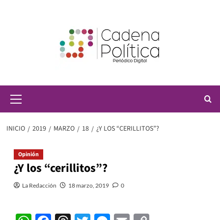
Saltar
al
contenido
Menú
principal
INICIO
2019
MARZO
18
¿Y LOS “CERILLITOS”?
Opinión
¿Y los “cerillitos”?
La Redacción
18 marzo, 2019
0