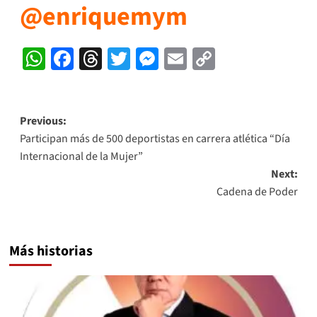
@enriquemym
WhatsApp
Facebook
Threads
Twitter
Messenger
Email
Copy
Link
Post
Previous:
Participan más de 500 deportistas en carrera atlética “Día
navigation
Internacional de la Mujer”
Next:
Cadena de Poder
Más historias