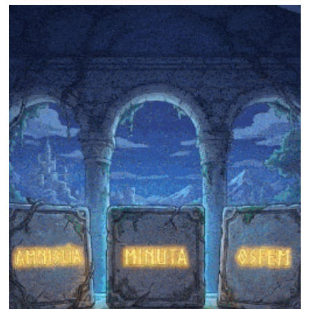
❄
❄
❄
❄
❄
❄
❄
❄
❄