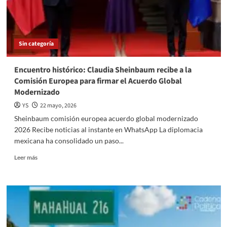
Europea
2026
Sin categoría
Encuentro histórico: Claudia Sheinbaum recibe a la
Comisión Europea para firmar el Acuerdo Global
Modernizado
YS
22 mayo, 2026
Sheinbaum comisión europea acuerdo global modernizado
2026 Recibe noticias al instante en WhatsApp La diplomacia
mexicana ha consolidado un paso...
Read
Leer más
more
about
Encuentro
histórico:
Claudia
Sheinbaum
recibe