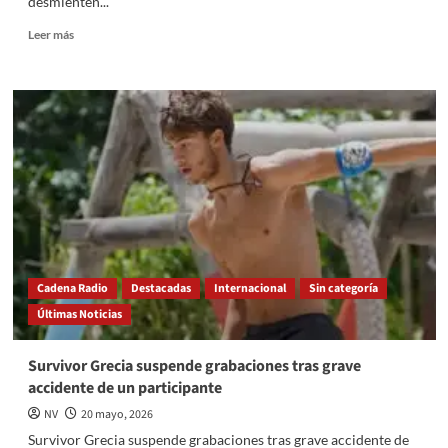
desmienten...
Read
Leer más
more
about
Paolita
Suárez
sufre
accidente
vial
en
León,
Guanajuato
Cadena Radio
Destacadas
Internacional
Sin categoría
Últimas Noticias
Survivor Grecia suspende grabaciones tras grave
accidente de un participante
NV
20 mayo, 2026
Survivor Grecia suspende grabaciones tras grave accidente de