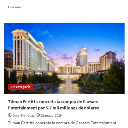
Read
Leer más
more
about
Clima
en
Edomex
altas
temperaturas
tormentas
electricas
31
de
mayo
Sin categoría
Tilman Fertitta concreta la compra de Caesars
Entertainment por 5.7 mil millones de dólares
Omar Mendoza
28 mayo, 2026
Tilman Fertitta concreta la compra de Caesars Entertainment