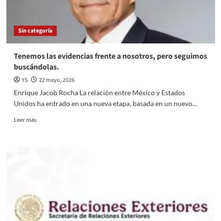
y
Cultural
FUT
Sin categoría
2026
Atizapán
Tenemos las evidencias frente a nosotros, pero seguimos
buscándolas.
YS
22 mayo, 2026
Enrique Jacob Rocha La relación entre México y Estados
Unidos ha entrado en una nueva etapa, basada en un nuevo...
Read
Leer más
more
about
Tenemos
las
evidencias
frente
a
nosotros,
pero
seguimos