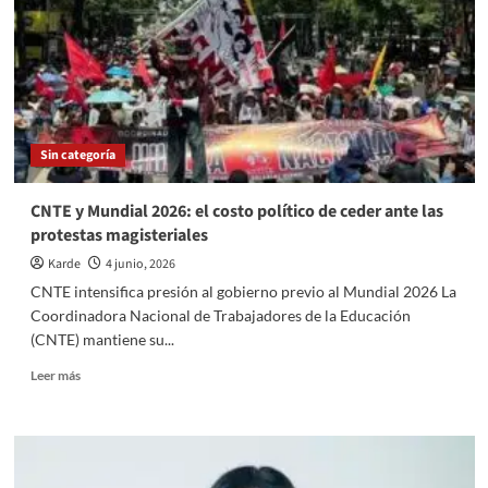
para
impulsar
servicio
social
y
prácticas
profesionales
Sin categoría
CNTE y Mundial 2026: el costo político de ceder ante las
protestas magisteriales
Karde
4 junio, 2026
CNTE intensifica presión al gobierno previo al Mundial 2026 La
Coordinadora Nacional de Trabajadores de la Educación
(CNTE) mantiene su...
Read
Leer más
more
about
CNTE
y
Mundial