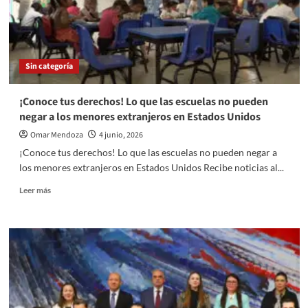
Sin categoría
¡Conoce tus derechos! Lo que las escuelas no pueden
negar a los menores extranjeros en Estados Unidos
Omar Mendoza
4 junio, 2026
¡Conoce tus derechos! Lo que las escuelas no pueden negar a
los menores extranjeros en Estados Unidos Recibe noticias al...
Read
Leer más
more
about
¡Conoce
tus
derechos!
Lo
que
las
escuelas