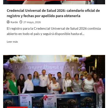
Credencial Universal de Salud 2026: calendario oficial de
registro y fechas por apellido para obtenerla
Karde
27 mayo, 2026
El registro para la Credencial Universal de Salud 2026 continúa
abierto en todo el país y seguirá disponible hasta el...
Read
Leer más
more
about
Credencial
Universal
de
Salud
2026:
calendario
oficial
de
registro
y
fechas
por