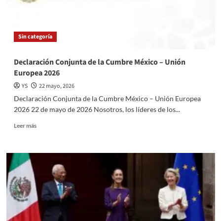
buscándolas.
Sin categoría
Declaración Conjunta de la Cumbre México – Unión
Europea 2026
YS
22 mayo, 2026
Declaración Conjunta de la Cumbre México – Unión Europea
2026 22 de mayo de 2026 Nosotros, los líderes de los...
Read
Leer más
more
about
Declaración
Conjunta
de
la
Cumbre
México
–
Unión