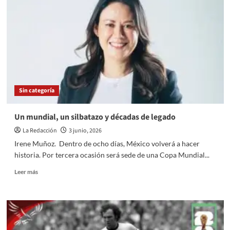
2026:
el
costo
político
de
ceder
ante
las
protestas
Sin categoría
magisteriales
Un mundial, un silbatazo y décadas de legado
La Redacción
3 junio, 2026
Irene Muñoz. Dentro de ocho días, México volverá a hacer
historia. Por tercera ocasión será sede de una Copa Mundial...
Read
Leer más
more
about
Un
mundial,
un
silbatazo