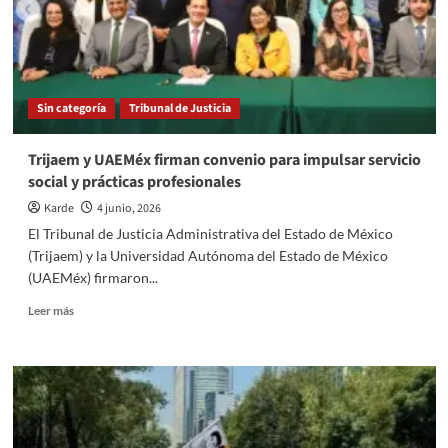
no
pueden
negar
a
los
Sin categoría
Tribunal de Justicia
menores
extranjeros
en
Trijaem y UAEMéx firman convenio para impulsar servicio
Estados
social y prácticas profesionales
Unidos
Karde
4 junio, 2026
El Tribunal de Justicia Administrativa del Estado de México
(Trijaem) y la Universidad Autónoma del Estado de México
(UAEMéx) firmaron...
Read
Leer más
more
about
Trijaem
y
UAEMéx
firman
convenio