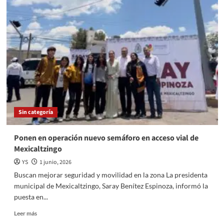
2026:
¿Quiénes
faltan
y
quiénes
sobran
en
el
albúm
Panini?
Sin categoría
Ponen en operación nuevo semáforo en acceso vial de
Mexicaltzingo
YS
1 junio, 2026
Buscan mejorar seguridad y movilidad en la zona La presidenta
municipal de Mexicaltzingo, Saray Benítez Espinoza, informó la
puesta en...
Read
Leer más
more