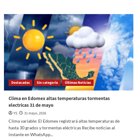
more
about
METEPEC
SEGUIRÁ
SIENDO
GOBERNADO
POR
ACCIÓN
NACIONAL:
ENRIQUE
VARGAS
Destacadas
Sin categoría
Últimas Noticias
Clima en Edomex altas temperaturas tormentas
electricas 31 de mayo
YS
31 mayo, 2026
Clima variable: El Edomex registrará altas temperaturas de
hasta 30 grados y tormentas eléctricas Recibe noticias al
instante en WhatsApp...