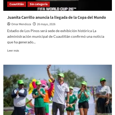
Cuautitlán
Sin categoría
mayores
de
Monterrey
Juanita Carrillo anuncia la llegada de la Copa del Mundo
Omar Mendoza
26 mayo, 2026
Estadio de Los Pinos será sede de exhibición histórica La
administración municipal de Cuautitlán confirmó una noticia
que ha generado...
Read
Leer más
more
about
Juanita
Carrillo
anuncia
la
llegada
de
la
Copa
del
Mundo