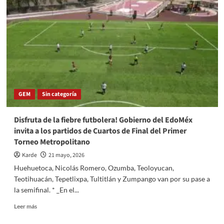
admite
vivir
en
mansión
de
36
millones;
asegura
que
está
GEM
Sin categoría
a
nombre
de
Disfruta de la fiebre futbolera! Gobierno del EdoMéx
sus
invita a los partidos de Cuartos de Final del Primer
hijos
Torneo Metropolitano
Karde
21 mayo, 2026
Huehuetoca, Nicolás Romero, Ozumba, Teoloyucan,
Teotihuacán, Tepetlixpa, Tultitlán y Zumpango van por su pase a
la semifinal. * _En el...
Read
Leer más
more
about