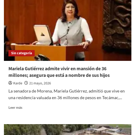
Grupo
ITM
operó
la
expansión
territorial
del
proyecto
ecocida
Sin categoría
en
Mahahual
Mariela Gutiérrez admite vivir en mansión de 36
millones; asegura que está a nombre de sus hijos
Karde
21 mayo, 2026
La senadora de Morena, Mariela Gutiérrez, admitió que vive en
una residencia valuada en 36 millones de pesos en Tecámac,...
Read
Leer más
more
about
Mariela
Gutiérrez