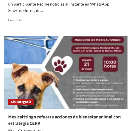
un participante Recibe noticias al instante en WhatsApp
Stavros Floros, de...
Read
Leer más
more
about
Survivor
Grecia
suspende
grabaciones
tras
grave
accidente
de
un
participante
Sin categoría
Mexicaltzingo refuerza acciones de bienestar animal con
estrategia CERA