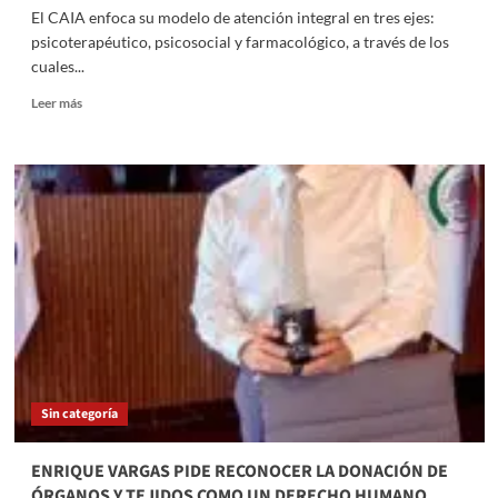
El CAIA enfoca su modelo de atención integral en tres ejes:
psicoterapéutico, psicosocial y farmacológico, a través de los
cuales...
Read
Leer más
more
about
Luis
Mendoza
fortalece
estrategia
de
salud
mental
y
prevención
de
adicciones
en
Sin categoría
Benito
Juárez
ENRIQUE VARGAS PIDE RECONOCER LA DONACIÓN DE
ÓRGANOS Y TEJIDOS COMO UN DERECHO HUMANO