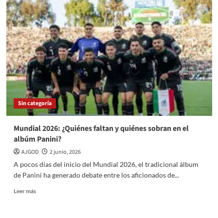
alcalde
Carlos
Orvañanos
encabeza
recorridos
en
las
zonas
afectadas
por
lluvias
Sin categoría
en
Cuajimalpa
Mundial 2026: ¿Quiénes faltan y quiénes sobran en el
albúm Panini?
AJGOD
2 junio, 2026
A pocos días del inicio del Mundial 2026, el tradicional álbum
de Panini ha generado debate entre los aficionados de...
Read
Leer más
more
about
Mundial