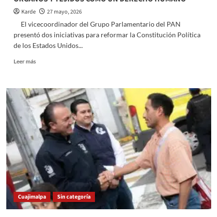
Karde
27 mayo, 2026
El vicecoordinador del Grupo Parlamentario del PAN
presentó dos iniciativas para reformar la Constitución Política
de los Estados Unidos...
Read
Leer más
more
about
ENRIQUE
VARGAS
PIDE
RECONOCER
LA
DONACIÓN
DE
ÓRGANOS
Y
TEJIDOS
COMO
UN
Cuajimalpa
Sin categoría
DERECHO
HUMANO