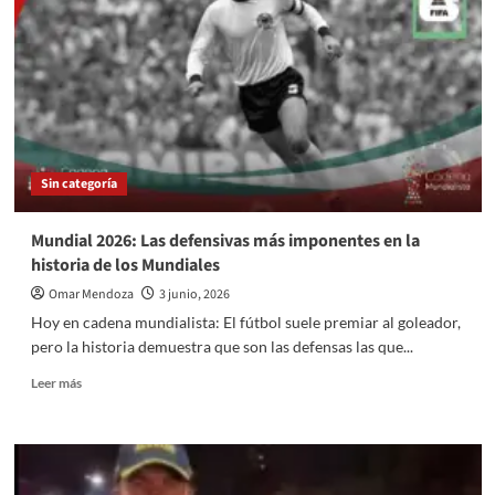
y
décadas
de
legado
Sin categoría
Mundial 2026: Las defensivas más imponentes en la
historia de los Mundiales
Omar Mendoza
3 junio, 2026
Hoy en cadena mundialista: El fútbol suele premiar al goleador,
pero la historia demuestra que son las defensas las que...
Read
Leer más
more
about
Mundial
2026:
Las