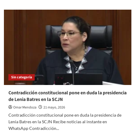
about
La
bomba
sigue
activa:
Nuevas
pruebas
hunden
más
a
“Perfect
Day
México”
Sin categoría
por
desacato
ambiental
Contradicción constitucional pone en duda la presidencia
de Lenia Batres en la SCJN
Omar Mendoza
21 mayo, 2026
Contradicción constitucional pone en duda la presidencia de
Lenia Batres en la SCJN Recibe noticias al instante en
WhatsApp Contradicción...