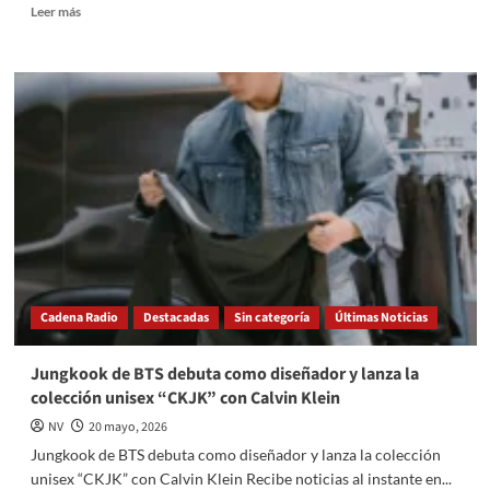
Read
Leer más
more
about
Contradicción
constitucional
pone
en
duda
la
presidencia
de
Lenia
Batres
en
la
Cadena Radio
Destacadas
Sin categoría
Últimas Noticias
SCJN
Jungkook de BTS debuta como diseñador y lanza la
colección unisex “CKJK” con Calvin Klein
NV
20 mayo, 2026
Jungkook de BTS debuta como diseñador y lanza la colección
unisex “CKJK” con Calvin Klein Recibe noticias al instante en...