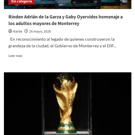
Sin categoría
apellido
para
obtenerla
Rinden Adrián de la Garza y Gaby Oyervides homenaje a
los adultos mayores de Monterrey
Karde
26 mayo, 2026
En reconocimiento al legado de quienes construyeron la
grandeza de la ciudad, el Gobierno de Monterrey y el DIF...
Read
Leer más
more
about
Rinden
Adrián
de
la
Garza
y
Gaby
Oyervides
homenaje
a
los
adultos