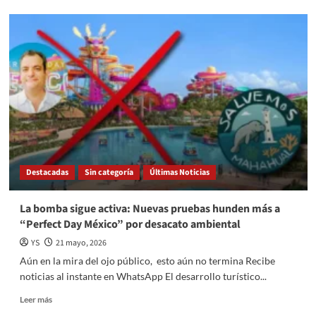
Disfruta
de
la
fiebre
futbolera!
Gobierno
del
EdoMéx
invita
a
los
partidos
Destacadas
Sin categoría
Últimas Noticias
de
Cuartos
de
La bomba sigue activa: Nuevas pruebas hunden más a
Final
“Perfect Day México” por desacato ambiental
del
Primer
YS
21 mayo, 2026
Torneo
Aún en la mira del ojo público, esto aún no termina Recibe
Metropolitano
noticias al instante en WhatsApp El desarrollo turístico...
Read
Leer más
more