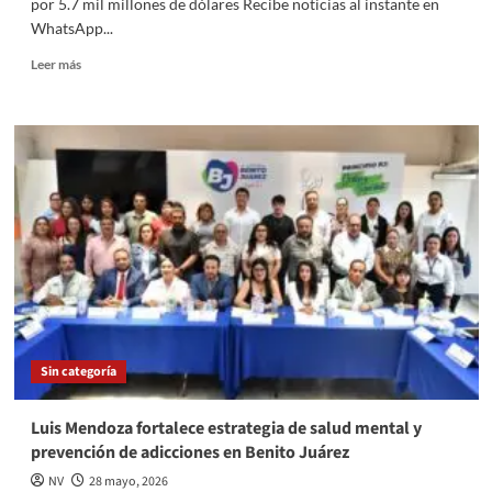
por 5.7 mil millones de dólares Recibe noticias al instante en
WhatsApp...
Read
Leer más
more
about
Tilman
Fertitta
concreta
la
compra
de
Caesars
Entertainment
por
5.7
mil
millones
Sin categoría
de
dólares
Luis Mendoza fortalece estrategia de salud mental y
prevención de adicciones en Benito Juárez
NV
28 mayo, 2026