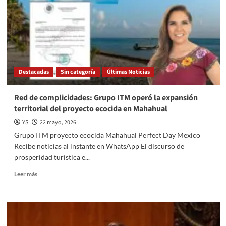
a
la
Comisión
Europea
para
firmar
el
Destacadas
Sin categoría
Últimas Noticias
Acuerdo
Global
Modernizado
Red de complicidades: Grupo ITM operó la expansión
territorial del proyecto ecocida en Mahahual
YS
22 mayo, 2026
Grupo ITM proyecto ecocida Mahahual Perfect Day Mexico
Recibe noticias al instante en WhatsApp El discurso de
prosperidad turística e...
Read
Leer más
more
about
Red
de
complicidades: