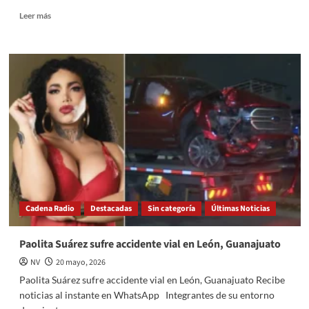
Read
Leer más
more
about
Jungkook
de
BTS
debuta
como
diseñador
y
lanza
la
colección
unisex
“CKJK”
Cadena Radio
Destacadas
Sin categoría
Últimas Noticias
con
Calvin
Klein
Paolita Suárez sufre accidente vial en León, Guanajuato
NV
20 mayo, 2026
Paolita Suárez sufre accidente vial en León, Guanajuato Recibe
noticias al instante en WhatsApp Integrantes de su entorno