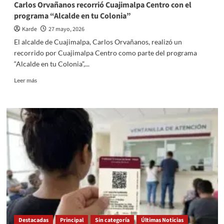
Carlos Orvañanos recorrió Cuajimalpa Centro con el
programa “Alcalde en tu Colonia”
Karde
27 mayo, 2026
El alcalde de Cuajimalpa, Carlos Orvañanos, realizó un
recorrido por Cuajimalpa Centro como parte del programa
“Alcalde en tu Colonia”,...
Read
Leer más
more
about
Carlos
Orvañanos
recorrió
Cuajimalpa
Centro
con
el
programa
“Alcalde
en
tu
Colonia”
Destacadas
Principal
Sin categoría
Últimas Noticias