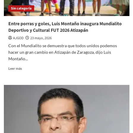
Sin categoría
Entre porras y goles, Luis Montaño inaugura Mundialito
Deportivo y Cultural FUT 2026 Atizapán
AJGOD
23 mayo, 2026
Con el Mundialito se demuestra que todos unidos podemos
hacer un gran cambio en Atizapán de Zaragoza, dijo Luis
Montaño...
Read
Leer más
more
about
Entre
porras
y
goles,
Luis
Montaño
inaugura
Mundialito
Deportivo