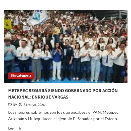
about
Ponen
en
operación
nuevo
semáforo
en
acceso
vial
de
Mexicaltzingo
Sin categoría
METEPEC SEGUIRÁ SIENDO GOBERNADO POR ACCIÓN
NACIONAL: ENRIQUE VARGAS
NV
31 mayo, 2026
Los mejores gobiernos son los que encabeza el PAN. Metepec,
Atizapán y Huixquilucan el ejemplo El Senador por el Estado...
Read
Leer más