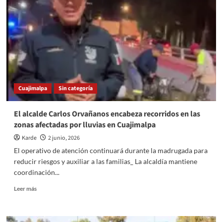
defensivas
más
imponentes
en
la
historia
de
los
Mundiales
Cuajimalpa
Sin categoría
El alcalde Carlos Orvañanos encabeza recorridos en las
zonas afectadas por lluvias en Cuajimalpa
Karde
2 junio, 2026
El operativo de atención continuará durante la madrugada para
reducir riesgos y auxiliar a las familias_ La alcaldía mantiene
coordinación...
Read
Leer más
more
about
El