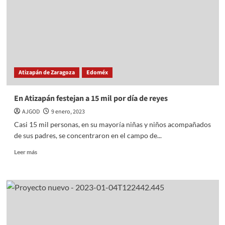
familias
más
vulnerables
Atizapán de Zaragoza
Edoméx
En Atizapán festejan a 15 mil por día de reyes
AJGOD
9 enero, 2023
Casi 15 mil personas, en su mayoría niñas y niños acompañados
de sus padres, se concentraron en el campo de...
Read
Leer más
more
about
En
Atizapán
festejan
a
15