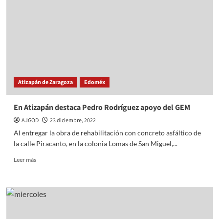
ave
quebrantahuesos;
autoridades
decidirán
su
destino
Atizapán de Zaragoza
Edoméx
En Atizapán destaca Pedro Rodríguez apoyo del GEM
AJGOD
23 diciembre, 2022
Al entregar la obra de rehabilitación con concreto asfáltico de
la calle Piracanto, en la colonia Lomas de San Miguel,...
Read
Leer más
more
about
En
Atizapán
destaca
Pedro