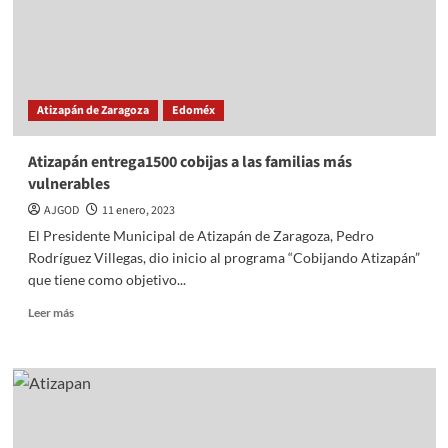
en
el
Edomex
Atizapán de Zaragoza
Edoméx
Atizapán entrega1500 cobijas a las familias más
vulnerables
AJGOD
11 enero, 2023
El Presidente Municipal de Atizapán de Zaragoza, Pedro
Rodríguez Villegas, dio inicio al programa “Cobijando Atizapán”
que tiene como objetivo...
Read
Leer más
more
about
Atizapán
entrega1500
cobijas
a
las