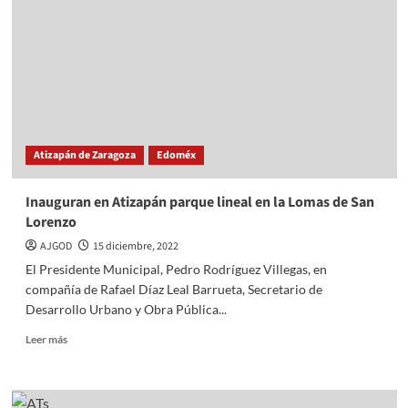
del
Miércoles
Ciudadano
en
Atizapán
Atizapán de Zaragoza
Edoméx
Inauguran en Atizapán parque lineal en la Lomas de San
Lorenzo
AJGOD
15 diciembre, 2022
El Presidente Municipal, Pedro Rodríguez Villegas, en
compañía de Rafael Díaz Leal Barrueta, Secretario de
Desarrollo Urbano y Obra Pública...
Read
Leer más
more
about
Inauguran
en