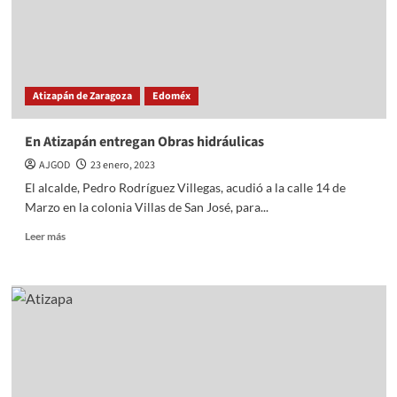
Cultura
de
Atizapán
Atizapán de Zaragoza
Edoméx
En Atizapán entregan Obras hidráulicas
AJGOD
23 enero, 2023
El alcalde, Pedro Rodríguez Villegas, acudió a la calle 14 de
Marzo en la colonia Villas de San José, para...
Read
Leer más
more
about
En
Atizapán
entregan
Obras
hidráulicas