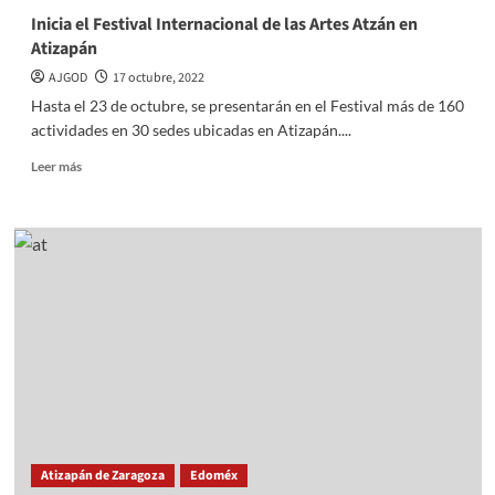
Inicia el Festival Internacional de las Artes Atzán en
Atizapán
AJGOD
17 octubre, 2022
Hasta el 23 de octubre, se presentarán en el Festival más de 160
actividades en 30 sedes ubicadas en Atizapán....
Read
Leer más
more
about
Inicia
el
Festival
Internacional
de
las
Artes
Atzán
en
Atizapán
Atizapán de Zaragoza
Edoméx