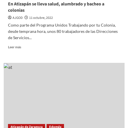
En Atizapán se lleva salud, alumbrado y bacheo a
colonias
AJGOD
11 octubre, 2022
Como parte del Programa Unidos Trabajando por tu Colonia,
desde temprana hora, unos 80 trabajadores de las Direcciones
de Servicios...
Read
Leer más
more
about
En
Atizapán
se
lleva
salud,
alumbrado
y
bacheo
a
colonias
Atizapán de Zaragoza
Edoméx