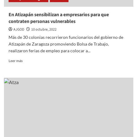
En Atizapán sensibilizan a empresarios para que
contraten personas vulnerables
AJGOD
10 octubre, 2022
Más de 30 colonias recorrieron funcionarios del gobierno de
Atizapán de Zaragoza promoviendo Bolsa de Trabajo,
realizaron ferias de empleo para colocar a...
Read
Leer más
more
about
En
Atizapán
sensibilizan
a
empresarios
para
que
contraten
personas
vulnerables