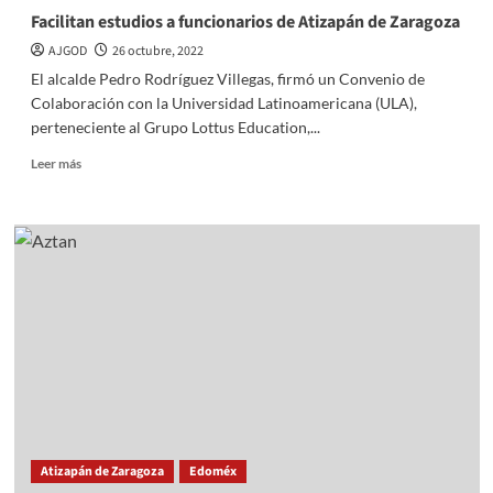
Facilitan estudios a funcionarios de Atizapán de Zaragoza
AJGOD
26 octubre, 2022
El alcalde Pedro Rodríguez Villegas, firmó un Convenio de
Colaboración con la Universidad Latinoamericana (ULA),
perteneciente al Grupo Lottus Education,...
Read
Leer más
more
about
Facilitan
estudios
a
funcionarios
de
Atizapán
de
Zaragoza
Atizapán de Zaragoza
Edoméx