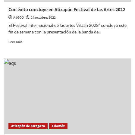
Con éxito concluye en Atizapán Festival de las Artes 2022
AJGOD
24 octubre, 2022
El Festival Internacional de las artes “Atzán 2022” concluyó este
fin de semana con la presentación de la banda de...
Read
Leer más
more
about
Con
éxito
concluye
en
Atizapán
Festival
de
las
Artes
2022
Atizapán de Zaragoza
Edoméx