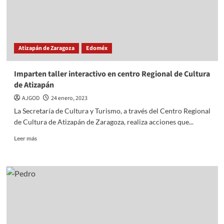
Atizapán de Zaragoza
Edoméx
Imparten taller interactivo en centro Regional de Cultura
de Atizapán
AJGOD
24 enero, 2023
La Secretaría de Cultura y Turismo, a través del Centro Regional
de Cultura de Atizapán de Zaragoza, realiza acciones que...
Read
Leer más
more
about
Imparten
taller
interactivo
en
centro
Regional
de