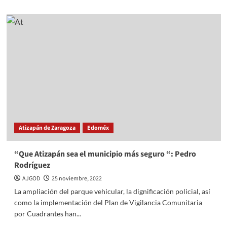
about
Destacan
actividades
culturales
en
Atizapán
Atizapán de Zaragoza
Edoméx
“Que Atizapán sea el municipio más seguro “: Pedro
Rodríguez
AJGOD
25 noviembre, 2022
La ampliación del parque vehicular, la dignificación policial, así
como la implementación del Plan de Vigilancia Comunitaria
por Cuadrantes han...