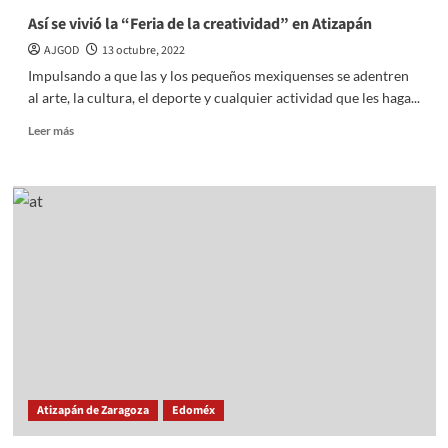
Así se vivió la “Feria de la creatividad” en Atizapán
AJGOD
13 octubre, 2022
Impulsando a que las y los pequeños mexiquenses se adentren
al arte, la cultura, el deporte y cualquier actividad que les haga...
Read
Leer más
more
about
Así
se
vivió
la
“Feria
de
la
creatividad”
en
Atizapán
Atizapán de Zaragoza
Edoméx