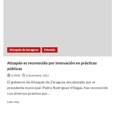
su
Atlas
Municipal
de
Riesgos
Atizapán de Zaragoza
Edoméx
Atizapán es reconocido por innovación en prácticas
públicas
AJGOD
6 diciembre, 2022
El gobierno de Atizapán de Zaragoza, encabezado por el
presidente municipal, Pedro Rodríguez Villegas, fue reconocido
con diversos premios por...
Read
Leer más
more
about