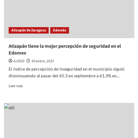
Atizapán de Zaragoza
Edoméx
Atizapán tiene la mejor percepción de seguridad en el
Edomex
AJGOD
20 enero, 2023
El índice de percepción de inseguridad en el municipio siguió
disminuyendo al pasar del 65.3 en septiembre a 61.3% en...
Read
Leer más
more
about
Atizapán
tiene
la
mejor
percepción
de
seguridad