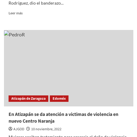
Rodríguez, dio el banderazo...
Read
Leer más
more
about
Inició
rehabilitación
de
las
estaciones
de
Bomberos
de
Atizapán
Atizapán de Zaragoza
Edoméx
En Atizapán se da atención a victimas de violencia en
nuevo Centro Naranja
AJGOD
10 noviembre, 2022
Mujeres reciben tratamiento para resarcir el daño de violencia