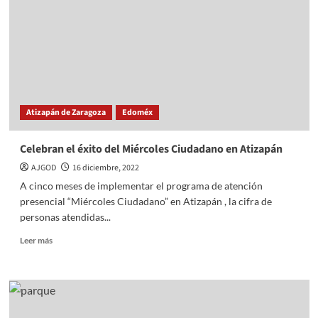
Rodríguez
apoyo
del
GEM
Atizapán de Zaragoza
Edoméx
Celebran el éxito del Miércoles Ciudadano en Atizapán
AJGOD
16 diciembre, 2022
A cinco meses de implementar el programa de atención
presencial “Miércoles Ciudadano” en Atizapán , la cifra de
personas atendidas...
Read
Leer más
more
about
Celebran
el
éxito