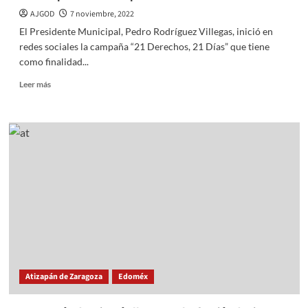
AJGOD
7 noviembre, 2022
El Presidente Municipal, Pedro Rodríguez Villegas, inició en
redes sociales la campaña “21 Derechos, 21 Días” que tiene
como finalidad...
Read
Leer más
more
about
En
Atizapán
inician
campaña
“21
Derechos”
Atizapán de Zaragoza
Edoméx