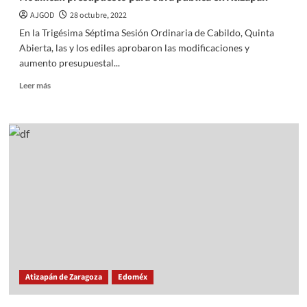
AJGOD
28 octubre, 2022
En la Trigésima Séptima Sesión Ordinaria de Cabildo, Quinta
Abierta, las y los ediles aprobaron las modificaciones y
aumento presupuestal...
Read
Leer más
more
about
Modifican
presupuesto
para
obra
pública
en
Atizapán
Atizapán de Zaragoza
Edoméx