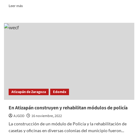
Read
Leer más
more
about
En
Atizapán
equipan
a
personal
de
parques
y
jardines
Atizapán de Zaragoza
Edoméx
En Atizapán construyen y rehabilitan módulos de policía
AJGOD
16 noviembre, 2022
La construcción de un módulo de Policía y la rehabilitación de
casetas y oficinas en diversas colonias del municipio fueron...