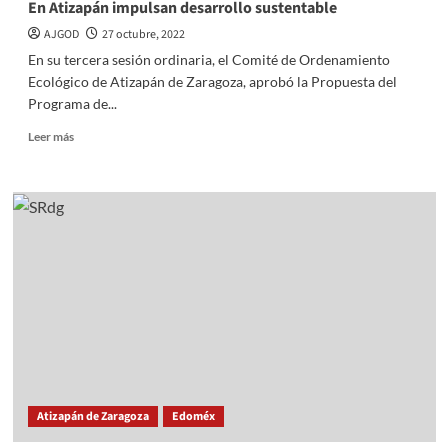
En Atizapán impulsan desarrollo sustentable
AJGOD
27 octubre, 2022
En su tercera sesión ordinaria, el Comité de Ordenamiento
Ecológico de Atizapán de Zaragoza, aprobó la Propuesta del
Programa de...
Read
Leer más
more
about
En
Atizapán
impulsan
desarrollo
sustentable
Atizapán de Zaragoza
Edoméx