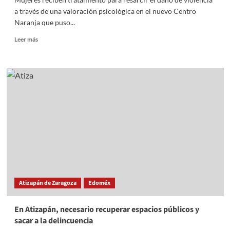
a través de una valoración psicológica en el nuevo Centro
Naranja que puso...
Read
Leer más
more
about
En
Atizapán
se
da
atención
a
victimas
de
violencia
en
nuevo
Centro
Atizapán de Zaragoza
Edoméx
Naranja
En Atizapán, necesario recuperar espacios públicos y
sacar a la delincuencia