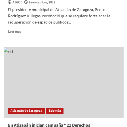
AJGOD
9 noviembre, 2022
El presidente municipal de Atizapán de Zaragoza, Pedro
Rodríguez Villegas, reconoció que se requiere fortalecer la
recuperación de espacios públicos...
Read
Leer más
more
about
En
Atizapán,
necesario
recuperar
espacios
públicos
y
sacar
a
la
delincuencia
Atizapán de Zaragoza
Edoméx
En Atizapán inician campaña “21 Derechos”