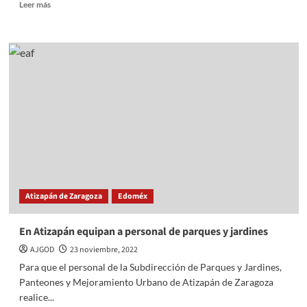
Read
Leer más
more
about
“Que
Atizapán
sea
el
municipio
más
seguro
“:
Pedro
Rodríguez
Atizapán de Zaragoza
Edoméx
En Atizapán equipan a personal de parques y jardines
AJGOD
23 noviembre, 2022
Para que el personal de la Subdirección de Parques y Jardines,
Panteones y Mejoramiento Urbano de Atizapán de Zaragoza
realice...