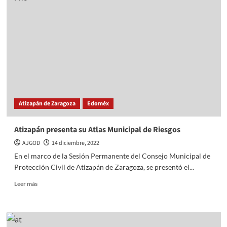
Atizapán
parque
lineal
en
la
Lomas
de
San
Lorenzo
Atizapán de Zaragoza
Edoméx
Atizapán presenta su Atlas Municipal de Riesgos
AJGOD
14 diciembre, 2022
En el marco de la Sesión Permanente del Consejo Municipal de
Protección Civil de Atizapán de Zaragoza, se presentó el...
Read
Leer más
more
about
Atizapán
presenta