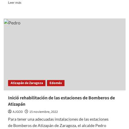
Read
Leer más
more
about
En
Atizapán
construyen
y
rehabilitan
módulos
de
policía
Atizapán de Zaragoza
Edoméx
Inició rehabilitación de las estaciones de Bomberos de
Atizapán
AJGOD
15 noviembre, 2022
Para tener una adecuadas instalaciones de las estaciones
de Bomberos de Atizapán de Zaragoza, el alcalde Pedro