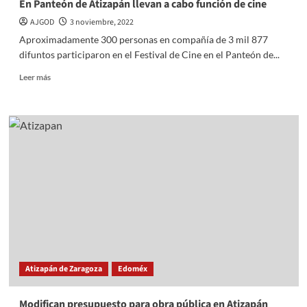
En Panteón de Atizapán llevan a cabo función de cine
AJGOD
3 noviembre, 2022
Aproximadamente 300 personas en compañía de 3 mil 877
difuntos participaron en el Festival de Cine en el Panteón de...
Read
Leer más
more
about
En
Panteón
de
Atizapán
llevan
a
cabo
función
de
cine
Atizapán de Zaragoza
Edoméx
Modifican presupuesto para obra pública en Atizapán