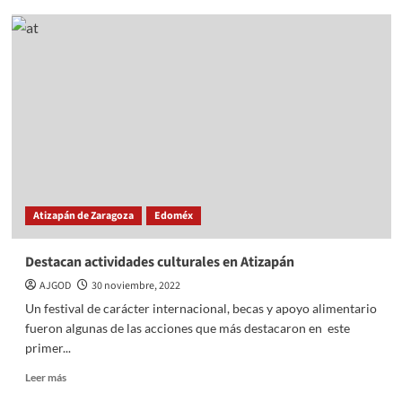
En
Atizapán
Pedro
Rodríguez
rinde
Primer
Informe
Atizapán de Zaragoza
Edoméx
Destacan actividades culturales en Atizapán
AJGOD
30 noviembre, 2022
Un festival de carácter internacional, becas y apoyo alimentario
fueron algunas de las acciones que más destacaron en este
primer...
Read
Leer más
more