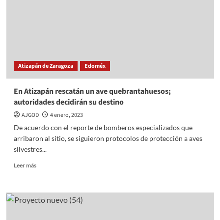
mil
por
día
de
reyes
Atizapán de Zaragoza
Edoméx
En Atizapán rescatán un ave quebrantahuesos;
autoridades decidirán su destino
AJGOD
4 enero, 2023
De acuerdo con el reporte de bomberos especializados que
arribaron al sitio, se siguieron protocolos de protección a aves
silvestres...
Read
Leer más
more
about
En
Atizapán
rescatán
un