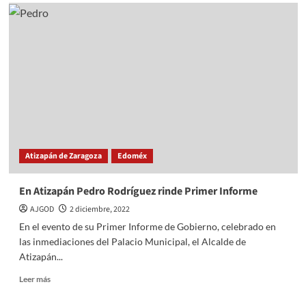
Atizapán
es
reconocido
por
innovación
en
prácticas
públicas
Atizapán de Zaragoza
Edoméx
En Atizapán Pedro Rodríguez rinde Primer Informe
AJGOD
2 diciembre, 2022
En el evento de su Primer Informe de Gobierno, celebrado en
las inmediaciones del Palacio Municipal, el Alcalde de
Atizapán...
Read
Leer más
more
about