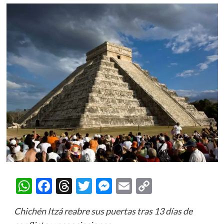
WhatsApp
Facebook
Threads
Twitter
Messenger
Email
Copy
Link
Chichén Itzá reabre sus puertas tras 13 días de