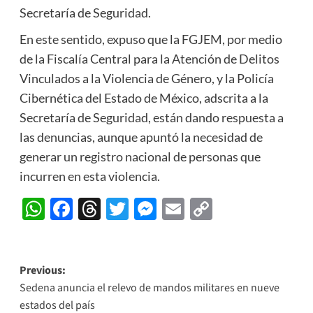
Secretaría de Seguridad.
En este sentido, expuso que la FGJEM, por medio
de la Fiscalía Central para la Atención de Delitos
Vinculados a la Violencia de Género, y la Policía
Cibernética del Estado de México, adscrita a la
Secretaría de Seguridad, están dando respuesta a
las denuncias, aunque apuntó la necesidad de
generar un registro nacional de personas que
incurren en esta violencia.
WhatsApp
Facebook
Threads
Twitter
Messenger
Email
Copy
Link
Post
Previous:
Sedena anuncia el relevo de mandos militares en nueve
navigation
estados del país