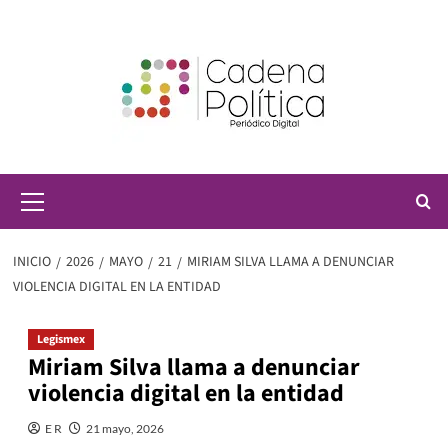
Saltar
al
contenido
Menú
principal
INICIO
2026
MAYO
21
MIRIAM SILVA LLAMA A DENUNCIAR
VIOLENCIA DIGITAL EN LA ENTIDAD
Legismex
Miriam Silva llama a denunciar
violencia digital en la entidad
E R
21 mayo, 2026