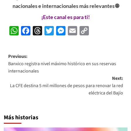
nacionales e internacionales más relevantes 🌐
¡Este canal es para ti!
WhatsApp
Facebook
Threads
Twitter
Messenger
Email
Copy
Link
Post
Previous:
Banxico registra nivel máximo histórico en sus reservas
navigation
internacionales
Next:
La CFE destina 5 mil millones de pesos para renovar la red
eléctrica del Bajío
Más historias