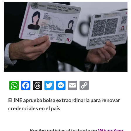
WhatsApp
Facebook
Threads
Twitter
Messenger
Email
Copy
Link
El INE aprueba bolsa extraordinaria para renovar
credenciales en el país
Recibe noticias al instante en
WhatsApp