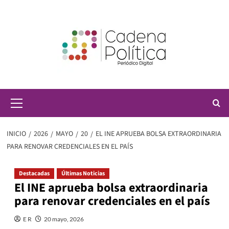
Saltar
al
contenido
Menú
principal
INICIO
2026
MAYO
20
EL INE APRUEBA BOLSA EXTRAORDINARIA
PARA RENOVAR CREDENCIALES EN EL PAÍS
Destacadas
Últimas Noticias
El INE aprueba bolsa extraordinaria
para renovar credenciales en el país
E R
20 mayo, 2026