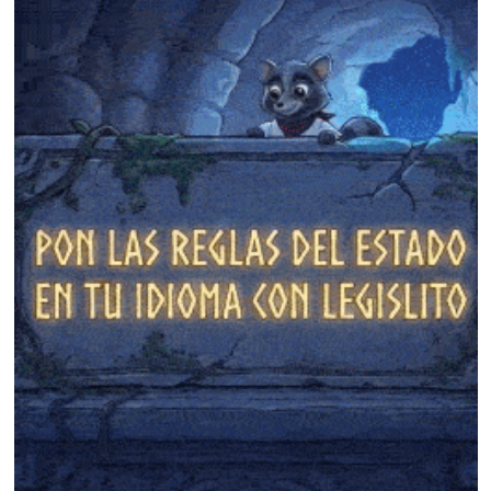
❄
❄
❄