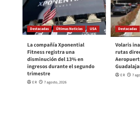
Destacadas
Últimas Noticias
USA
Destacadas
La compañía Xponential
Volaris in
Fitness registra una
rutas dire
disminución del 13% en
Aeropuert
ingresos durante el segundo
Guadalaja
trimestre
E R
7 ag
E R
7 agosto, 2026