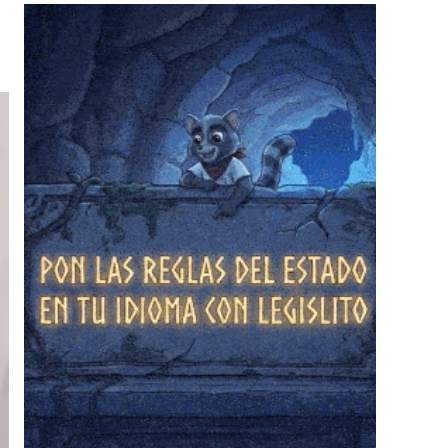
❄
❄
❄
❄
❄
❄