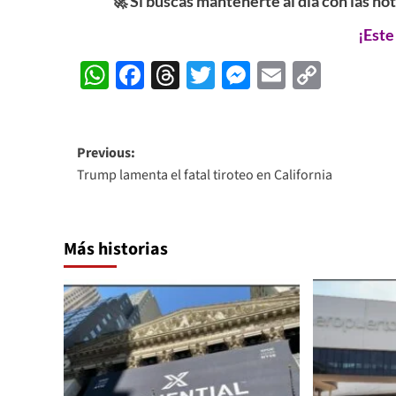
🚀 Si buscas mantenerte al día con las no
¡Este
WhatsApp
Facebook
Threads
Twitter
Messenger
Email
Copy
Link
Post
Previous:
Trump lamenta el fatal tiroteo en California
navigation
Más historias