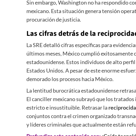
Sin embargo, Washington no ha respondido con 
mexicano. Esta situación genera tensión operat
procuración de justicia.
Las cifras detrás de la
reciprocida
La SRE detalló cifras específicas para evidencia
últimos meses, México cumplió exitosamente co
estadounidense. Estos individuos de alto perfil
Estados Unidos. A pesar de este enorme esfuer
demorado los procesos hacia México.
La lentitud burocrática estadounidense retrasa l
El canciller mexicano subrayó que los tratados 
estricto e insustituible. Retrasar la
reciprocida
conjuntos contra el crimen organizado transnac
y líderes criminales que actualmente están ref
Profundiza este contenido con:
¡Caída tecnoló