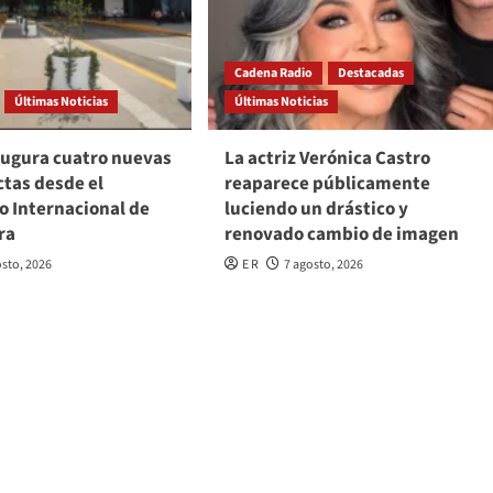
Cadena Radio
Destacadas
Últimas Noticias
Últimas Noticias
augura cuatro nuevas
La actriz Verónica Castro
ctas desde el
reaparece públicamente
o Internacional de
luciendo un drástico y
ra
renovado cambio de imagen
osto, 2026
E R
7 agosto, 2026