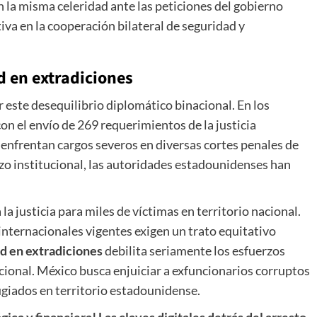
la misma celeridad ante las peticiones del gobierno
iva en la cooperación bilateral de seguridad y
d en extradiciones
r este desequilibrio diplomático binacional. En los
n el envío de 269 requerimientos de la justicia
 enfrentan cargos severos en diversas cortes penales de
zo institucional, las autoridades estadounidenses han
a justicia para miles de víctimas en territorio nacional.
internacionales vigentes exigen un trato equitativo
d en extradiciones
debilita seriamente los esfuerzos
ional. México busca enjuiciar a exfuncionarios corruptos
ugiados en territorio estadounidense.
gica y financiera! Las claves digitales detrás del arresto