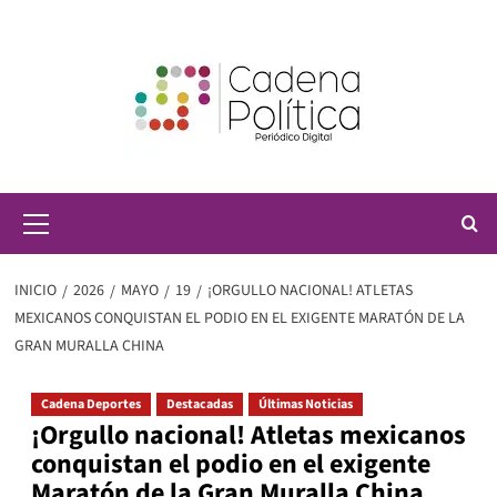
Saltar
al
contenido
Menú
principal
INICIO
2026
MAYO
19
¡ORGULLO NACIONAL! ATLETAS
MEXICANOS CONQUISTAN EL PODIO EN EL EXIGENTE MARATÓN DE LA
GRAN MURALLA CHINA
Cadena Deportes
Destacadas
Últimas Noticias
¡Orgullo nacional! Atletas mexicanos
conquistan el podio en el exigente
Maratón de la Gran Muralla China