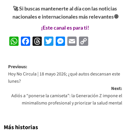
🚀 Si buscas mantenerte al día con las noticias
nacionales e internacionales más relevantes 🌐
¡Este canal es para ti!
WhatsApp
Facebook
Threads
Twitter
Messenger
Email
Copy
Link
Post
Previous:
Hoy No Circula | 18 mayo 2026; ¿qué autos descansan este
navigation
lunes?
Next:
Adiós a “ponerse la camiseta”: la Generación Z impone el
minimalismo profesional y priorizar la salud mental
Más historias