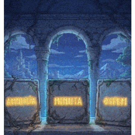
❄
❄
❄
❄
❄
❄