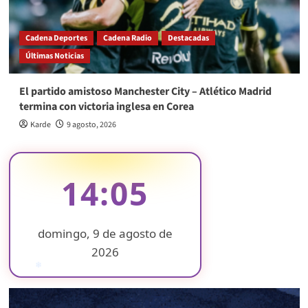
Cadena Deportes
Cadena Radio
Destacadas
Últimas Noticias
El partido amistoso Manchester City – Atlético Madrid
termina con victoria inglesa en Corea
Karde
9 agosto, 2026
14:05
domingo, 9 de agosto de
2026
❄
❄
❄
❄