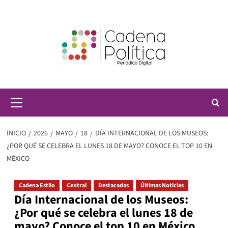
Saltar
al
contenido
Menú
principal
INICIO
2026
MAYO
18
DÍA INTERNACIONAL DE LOS MUSEOS:
¿POR QUÉ SE CELEBRA EL LUNES 18 DE MAYO? CONOCE EL TOP 10 EN
MÉXICO
Cadena Estilo
Central
Destacadas
Últimas Noticias
Día Internacional de los Museos:
¿Por qué se celebra el lunes 18 de
mayo? Conoce el top 10 en México