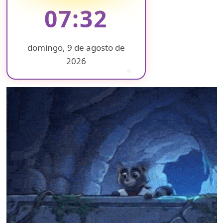
07:32
domingo, 9 de agosto de
2026
❄
❄
❄
❄
❄
❄
❄
❄
❄
❄