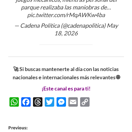
parque realizaba las maniobras de…
pic.twitter.com/rMqAWKw4ba
— Cadena Política (@cadenapolitica)
May
18, 2026
🚀 Si buscas mantenerte al día con las noticias
nacionales e internacionales más relevantes 🌐
¡Este canal es para ti!
WhatsApp
Facebook
Threads
Twitter
Messenger
Email
Copy
Link
Post
Previous: