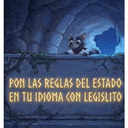
❄
❄
❄
❄