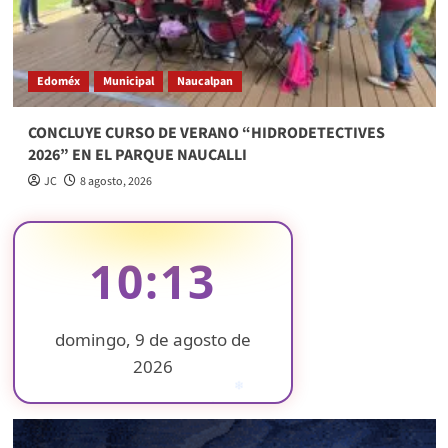
Edoméx
Municipal
Naucalpan
CONCLUYE CURSO DE VERANO “HIDRODETECTIVES
2026” EN EL PARQUE NAUCALLI
JC
8 agosto, 2026
10:13
domingo, 9 de agosto de
2026
❄
❄
❄
❄
❄
❄