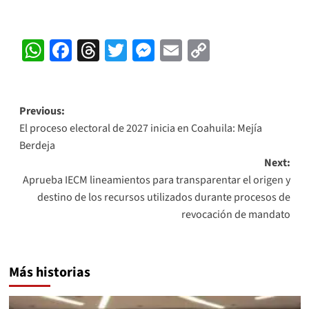
WhatsApp
Facebook
Threads
Twitter
Messenger
Email
Copy
Link
Post
Previous:
El proceso electoral de 2027 inicia en Coahuila: Mejía
navigation
Berdeja
Next:
Aprueba IECM lineamientos para transparentar el origen y
destino de los recursos utilizados durante procesos de
revocación de mandato
Más historias