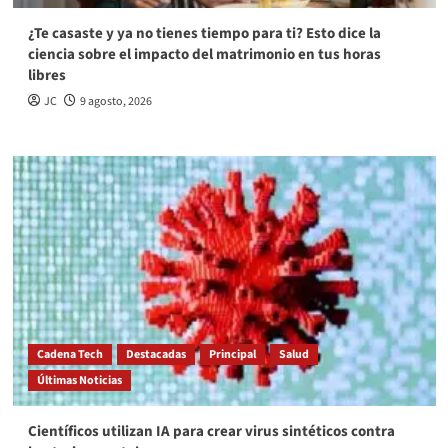
¿Te casaste y ya no tienes tiempo para ti? Esto dice la
ciencia sobre el impacto del matrimonio en tus horas
libres
JC
9 agosto, 2026
Cadena Tech
Destacadas
Principal
Salud
Últimas Noticias
Científicos utilizan IA para crear virus sintéticos contra