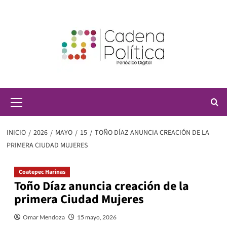
Saltar
al
contenido
Menú
principal
INICIO
2026
MAYO
15
TOÑO DÍAZ ANUNCIA CREACIÓN DE LA
PRIMERA CIUDAD MUJERES
Coatepec Harinas
Toño Díaz anuncia creación de la
primera Ciudad Mujeres
Omar Mendoza
15 mayo, 2026