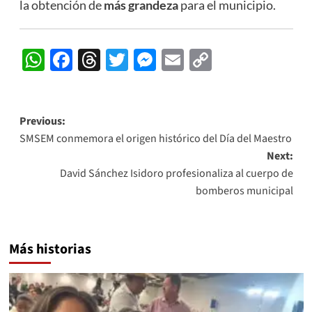
la obtención de
más grandeza
para el municipio.
WhatsApp
Facebook
Threads
Twitter
Messenger
Email
Copy
Link
Post
Previous:
SMSEM conmemora el origen histórico del Día del Maestro
navigation
Next:
David Sánchez Isidoro profesionaliza al cuerpo de
bomberos municipal
Más historias