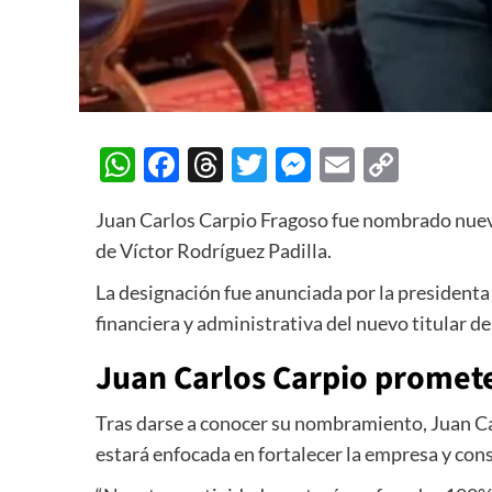
WhatsApp
Facebook
Threads
Twitter
Messenger
Email
Copy
Link
Juan Carlos Carpio Fragoso
fue nombrado nuev
de
Víctor Rodríguez Padilla
.
La designación fue anunciada por la president
financiera y administrativa del nuevo titular de 
Juan Carlos Carpio promet
Tras darse a conocer su nombramiento, Juan C
estará enfocada en fortalecer la empresa y cons