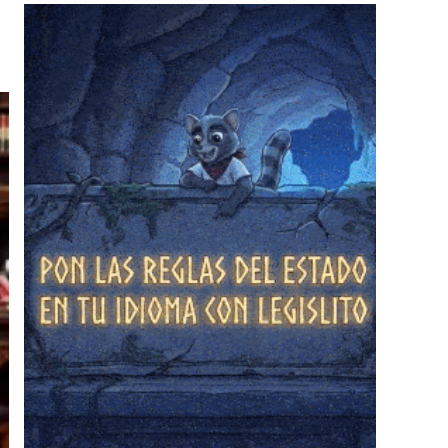
❄
❄
❄
❄
❄
❄
❄
❄
❄