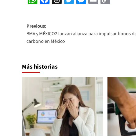
Link
Post
Previous:
BMV y MÉXICO2 lanzan alianza para impulsar bonos d
navigation
carbono en México
Más historias