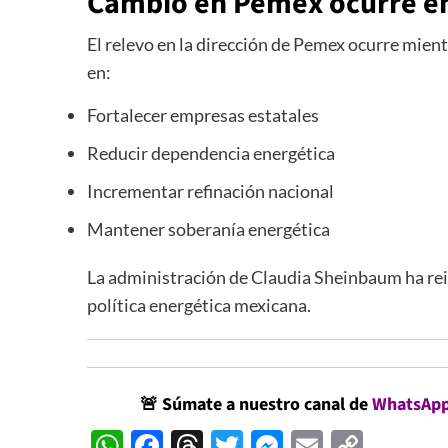
Cambio en Pemex ocurre en 
El relevo en la dirección de Pemex ocurre mien
en:
Fortalecer empresas estatales
Reducir dependencia energética
Incrementar refinación nacional
Mantener soberanía energética
La administración de Claudia Sheinbaum ha rei
política energética mexicana.
🚨
Súmate a nuestro canal de
WhatsAp
WhatsApp
Facebook
Threads
Twitter
Messenger
Email
Copy