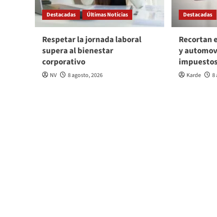
Destacadas
Últimas Noticias
Destacadas
Respetar la jornada laboral
Recortan e
supera al bienestar
y automov
corporativo
impuesto
NV
8 agosto, 2026
Karde
8