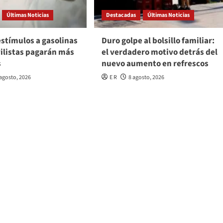
Últimas Noticias
Destacadas
Últimas Noticias
stímulos a gasolinas
Duro golpe al bolsillo familiar:
ilistas pagarán más
el verdadero motivo detrás del
s
nuevo aumento en refrescos
 agosto, 2026
E R
8 agosto, 2026