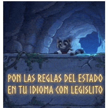
❄
❄
❄
❄
❄
❄
❄