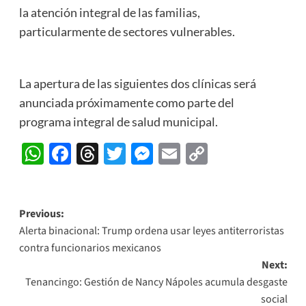
la atención integral de las familias,
particularmente de sectores vulnerables.
La apertura de las siguientes dos clínicas será
anunciada próximamente como parte del
programa integral de salud municipal.
WhatsApp
Facebook
Threads
Twitter
Messenger
Email
Copy
Link
Post
Previous:
Alerta binacional: Trump ordena usar leyes antiterroristas
navigation
contra funcionarios mexicanos
Next:
Tenancingo: Gestión de Nancy Nápoles acumula desgaste
social