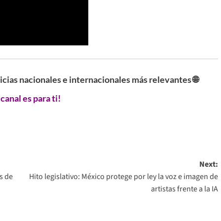
ticias nacionales e internacionales más relevantes 🌐
 canal es para ti!
Next:
s de
Hito legislativo: México protege por ley la voz e imagen de
artistas frente a la IA