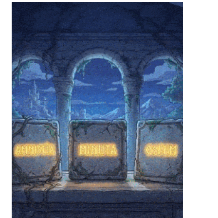
❄
❄
❄
❄
❄
❄
❄
❄