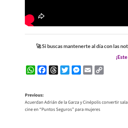
🚀 Si buscas mantenerte al día con las no
¡Este
WhatsApp
Facebook
Threads
Twitter
Messenger
Email
Copy
Link
Post
Previous:
Acuerdan Adrián de la Garza y Cinépolis convertir sala
navigation
cine en “Puntos Seguros” para mujeres