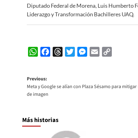
Diputado Federal de Morena, Luis Humberto Fe
Liderazgo y Transformación Bachilleres UAQ.
WhatsApp
Facebook
Threads
Twitter
Messenger
Email
Copy
Link
Post
Previous:
Meta y Google se alían con Plaza Sésamo para mitigar 
navigation
de imagen
Más historias