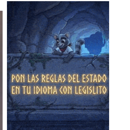
❄
❄
❄
❄
❄
❄
❄
❄
❄