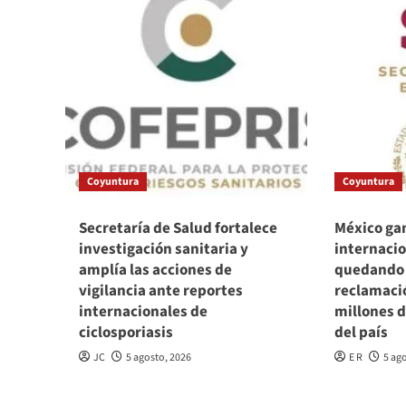
Coyuntura
Coyuntura
Secretaría de Salud fortalece
México gan
investigación sanitaria y
internacio
amplía las acciones de
quedando
vigilancia ante reportes
reclamaci
internacionales de
millones d
ciclosporiasis
del país
JC
5 agosto, 2026
E R
5 ag