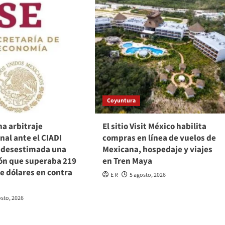
Coyuntura
a arbitraje
El sitio Visit México habilita
nal ante el CIADI
compras en línea de vuelos de
 desestimada una
Mexicana, hospedaje y viajes
ón que superaba 219
en Tren Maya
e dólares en contra
E R
5 agosto, 2026
osto, 2026