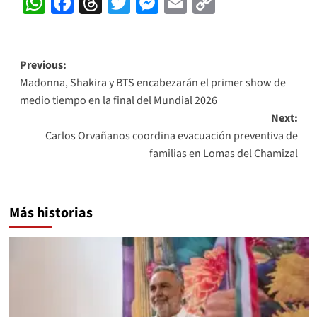
WhatsApp
Facebook
Threads
Twitter
Messenger
Email
Copy
Link
Post
Previous:
Madonna, Shakira y BTS encabezarán el primer show de
navigation
medio tiempo en la final del Mundial 2026
Next:
Carlos Orvañanos coordina evacuación preventiva de
familias en Lomas del Chamizal
Más historias