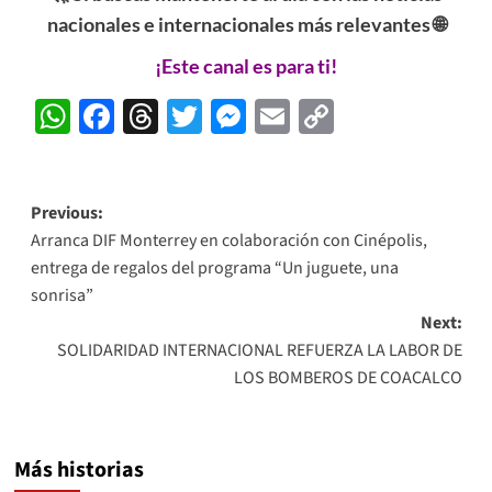
nacionales e internacionales más relevantes 🌐
¡Este canal es para ti!
WhatsApp
Facebook
Threads
Twitter
Messenger
Email
Copy
Link
Post
Previous:
Arranca DIF Monterrey en colaboración con Cinépolis,
navigation
entrega de regalos del programa “Un juguete, una
sonrisa”
Next:
SOLIDARIDAD INTERNACIONAL REFUERZA LA LABOR DE
LOS BOMBEROS DE COACALCO
Más historias