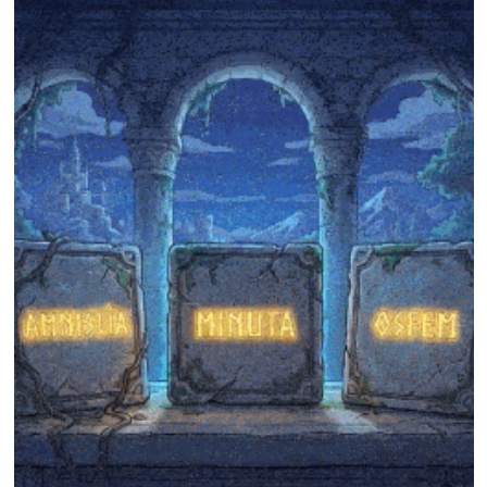
❄
❄
❄
❄