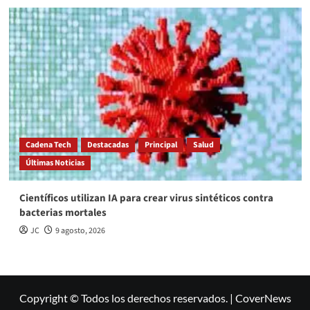
Cadena Tech
Destacadas
Principal
Salud
Últimas Noticias
Científicos utilizan IA para crear virus sintéticos contra
bacterias mortales
JC
9 agosto, 2026
Copyright © Todos los derechos reservados.
|
CoverNews