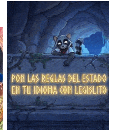
❄
❄
❄
❄
❄
❄
❄
❄