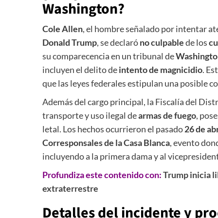
Washington?
Cole Allen
, el hombre señalado por intentar at
Donald Trump
, se declaró
no culpable
de los
cu
su comparecencia en un tribunal de
Washingto
incluyen el delito de
intento de magnicidio
. Es
que las leyes federales estipulan una posible 
Además del cargo principal, la Fiscalía del Dist
transporte y uso ilegal de
armas de fuego
, pos
letal. Los hechos ocurrieron el pasado
26 de abr
Corresponsales de la Casa Blanca
, evento don
incluyendo a la primera dama y al vicepresiden
Profundiza este contenido con:
Trump inicia 
extraterrestre
Detalles del incidente y pro