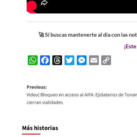
🚀 Si buscas mantenerte al día con las no
¡Este
WhatsApp
Facebook
Threads
Twitter
Messenger
Email
Copy
Link
Post
Previous:
Video| Bloqueo en acceso al AIFA: Ejidatarios de Tonan
navigation
cierran vialidades
Más historias