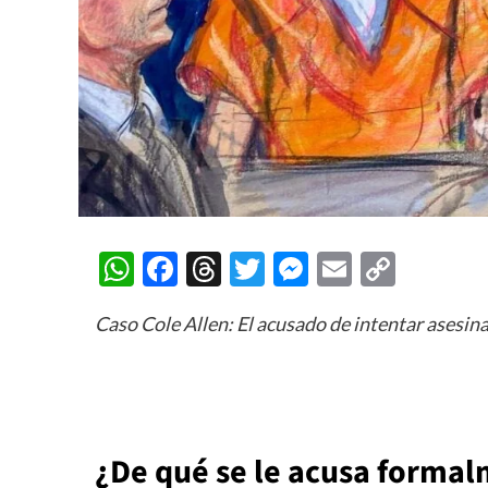
WhatsApp
Facebook
Threads
Twitter
Messenger
Email
Copy
Link
Caso Cole Allen: El acusado de intentar asesin
¿De qué se le acusa formal