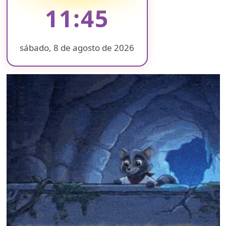
11:45
sábado, 8 de agosto de 2026
❄
❄
❄
❄
❄
❄
❄
❄
❄
❄