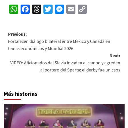
WhatsApp
Facebook
Threads
Twitter
Messenger
Email
Copy
Link
Post
Previous:
Fortalecen diálogo bilateral entre México y Canadá en
navigation
temas económicos y Mundial 2026
Next:
VIDEO: Aficionados del Slavia invaden el campo y agreden
al portero del Sparta; el derby fue un caos
Más historias