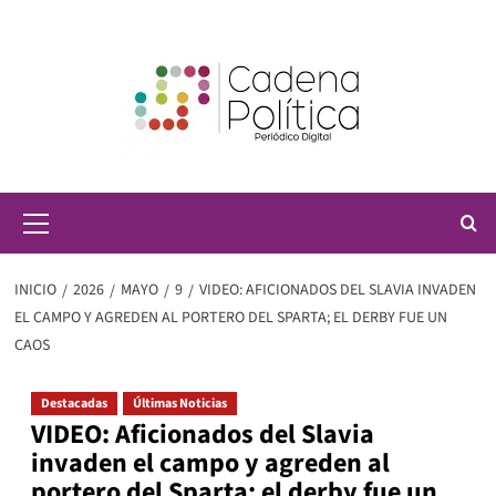
Saltar
al
contenido
Menú
principal
INICIO
2026
MAYO
9
VIDEO: AFICIONADOS DEL SLAVIA INVADEN
EL CAMPO Y AGREDEN AL PORTERO DEL SPARTA; EL DERBY FUE UN
CAOS
Destacadas
Últimas Noticias
VIDEO: Aficionados del Slavia
invaden el campo y agreden al
portero del Sparta; el derby fue un