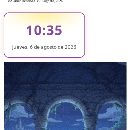
Omar Mendoza
6 agosto, 2026
10:35
jueves, 6 de agosto de 2026
❄
❄
❄
❄
❄
❄
❄
❄
❄
❄