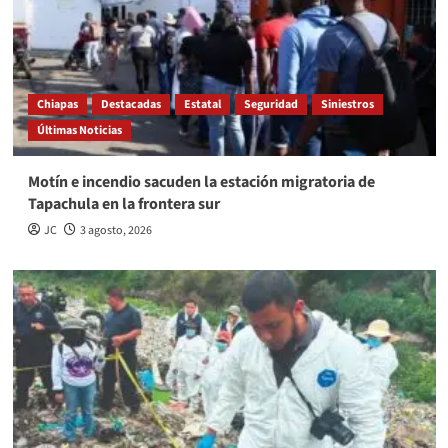
Chiapas
Destacadas
Estatal
Seguridad
Siniestros
Últimas Noticias
Motín e incendio sacuden la estación migratoria de
Tapachula en la frontera sur
JC
3 agosto, 2026