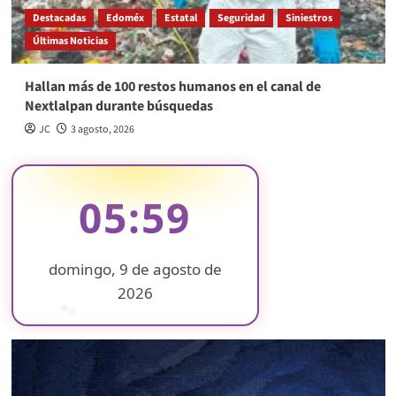
Destacadas
Edoméx
Estatal
Seguridad
Siniestros
Últimas Noticias
Hallan más de 100 restos humanos en el canal de
Nextlalpan durante búsquedas
JC
3 agosto, 2026
05:59
domingo, 9 de agosto de
2026
❄
❄
❄
❄
❄
❄