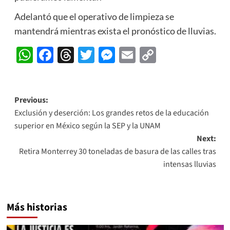
Adelantó que el operativo de limpieza se
mantendrá mientras exista el pronóstico de lluvias.
WhatsApp
Facebook
Threads
Twitter
Messenger
Email
Copy
Link
Post
Previous:
Exclusión y deserción: Los grandes retos de la educación
navigation
superior en México según la SEP y la UNAM
Next:
Retira Monterrey 30 toneladas de basura de las calles tras
intensas lluvias
Más historias