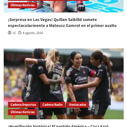
Últimas Noticias
¡Sorpresa en Las Vegas! Quillan Salkilld somete
espectacularmente a Mateusz Gamrot en el primer asalto
JC
8 agosto, 2026
Cadena Deportes
Cadena Radio
Destacadas
Últimas Noticias
¡Humillación histórica! El partido América – Cruz Azul