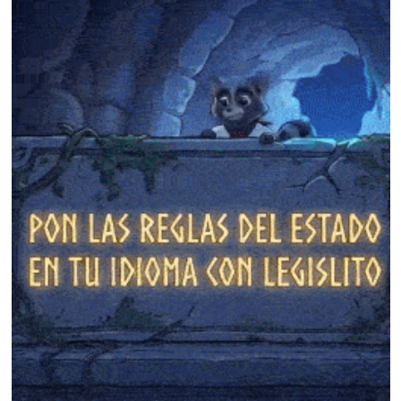
❄
❄
❄
❄