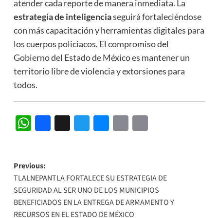
atender cada reporte de manera inmediata. La
estrategia de inteligencia
seguirá fortaleciéndose
con más capacitación y herramientas digitales para
los cuerpos policiacos. El compromiso del
Gobierno del Estado de México es mantener un
territorio libre de violencia y extorsiones para
todos.
WhatsApp
Facebook
Threads
Twitter
Messenger
Email
Copy
Link
Post
Previous:
TLALNEPANTLA FORTALECE SU ESTRATEGIA DE
navigation
SEGURIDAD AL SER UNO DE LOS MUNICIPIOS
BENEFICIADOS EN LA ENTREGA DE ARMAMENTO Y
RECURSOS EN EL ESTADO DE MÉXICO