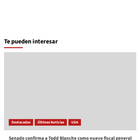
Juez dicta prisión preventiva al exgobernador Ángel
Aguirre por el caso Ayotzinapa
JC
8 agosto, 2026
Cadena Deportes
Destacadas
Últimas Noticias
¿Cómo fue la victoria por 3-0 del Chelsea ante el AC Milan
en Indonesia?
JC
8 agosto, 2026